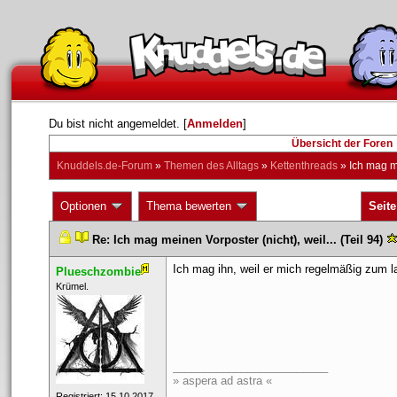
Du bist nicht angemeldet. [
Anmelden
] 
Übersicht der Foren
Knuddels.de-Forum
 » 
Themen des Alltag
 » 
Kettenthread
 » 
Ich mag me
 Optionen 
 Thema bewerten 
Seite
 
 
Re: Ich mag meinen Vorposter (nicht), weil... (Teil 94)
 
Ich mag ihn, weil er mich regelmäßig zum l
Plueschzombie
 ​Krümel. 
_________________________
» aspera ad astra «
 Registriert: 15.10.2017 