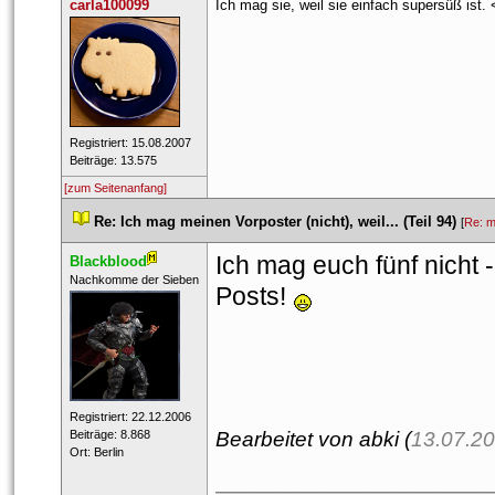
carla100099
Ich mag sie, weil sie einfach supersüß ist. 
 Registriert: 15.08.2007 
 Beiträge: 13.575 
[zum Seitenanfang]
 
Re: Ich mag meinen Vorposter (nicht), weil... (Teil 94)
 
 [
Re: 
Ich mag euch fünf nicht
Blackblood
 ​Nachkomme der Sieben 
Posts! 
 Registriert: 22.12.2006 
 Beiträge: 8.868 
Bearbeitet von abki (
13.07.20
 Ort: Berlin 
___________________