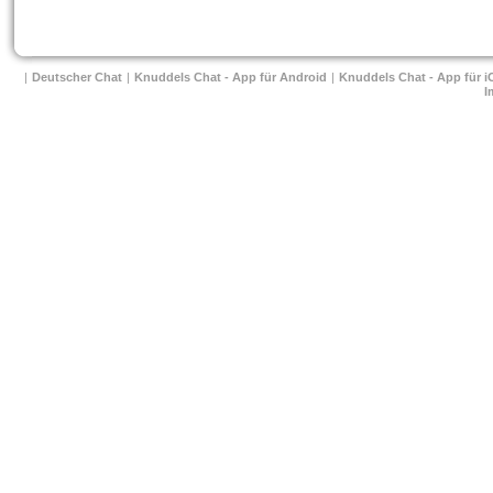
| 
Deutscher Chat
 
| 
Knuddels Chat - App für Android
 
| 
Knuddels Chat - App für i
I