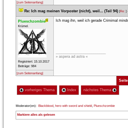
[zum Seitenanfang]
 
Re: Ich mag meinen Vorposter (nicht), weil... (Teil 94)
 
 [
Re: 
] 
Ich mag ihn, weil ich gerade Crimimal mind
Plueschzombie
 ​Krümel. 
_________________________
» aspera ad astra «
 Registriert: 15.10.2017 
 Beiträge: 984 
[zum Seitenanfang]
Seite
 vorheriges Thema
 Index
 nächstes Thema 
 Moderator(en): 
Blackblood
, 
hero with sword and shield
, 
Plueschzombie
 
Markiere alles als gelesen