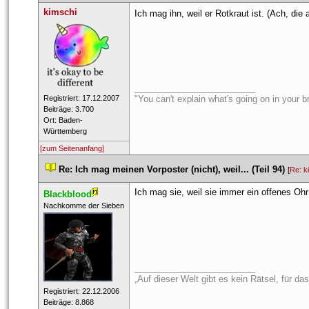
kimschi
Ich mag ihn, weil er Rotkraut ist. (Ach, die 
_________________________
 Registriert: 17.12.2007 
"You can't explain what's going on in your bra
 Beiträge: 3.700 
 Ort: Baden-
Württemberg 
[zum Seitenanfang]
 
Re: Ich mag meinen Vorposter (nicht), weil... (Teil 94)
 
 [
Re: k
Ich mag sie, weil sie immer ein offenes Ohr 
Blackblood
 ​Nachkomme der Sieben 
_________________________
„Auf dieser Welt gibt es kein Rätsel, für d
 Registriert: 22.12.2006 
 Beiträge: 8.868 