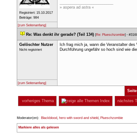
_________________________
» aspera ad astra «
 Registriert: 15.10.2017 
 Beiträge: 984 
[zum Seitenanfang]
 
Re: Was denkt ihr gerade? (Teil 134)
 
 [
Re: Plueschzombie
] - 
#316
Gelöschter Nutzer
Ich frag mich ja, wann die Veranstalter de
Durchführung ungefähr so hoch sind wie di
 Nicht registriert 
[zum Seitenanfang]
Seite
 vorheriges Thema
 Index
 nächstes 
 Moderator(en): 
Blackblood
, 
hero with sword and shield
, 
Plueschzombie
 
Markiere alles als gelesen