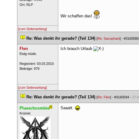
 Ort: RLP 
Wir schaffen das! 
[zum Seitenanfang]
 
Re: Was denkt ihr gerade? (Teil 134)
 
 [
Re: Saxophant
] - 
#3160580
Flen
Ich brauch Urlaub 
 ​Ewig müde. 
 Registriert: 03.03.2010 
 Beiträge: 979 
[zum Seitenanfang]
 
Re: Was denkt ihr gerade? (Teil 134)
 
 [
Re: Flen
] - 
#3160594
 - 
27.0
Saaatt. 
Plueschzombie
 ​Krümel. 