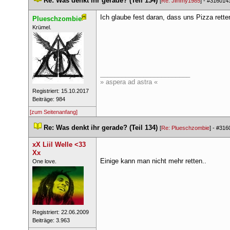
 
Re: Was denkt ihr gerade? (Teil 134)
 
 [
Re: Jimmy1985
] - 
#316014
Ich glaube fest daran, dass uns Pizza rette
Plueschzombie
 ​Krümel. 
_________________________
» aspera ad astra «
 Registriert: 15.10.2017 
 Beiträge: 984 
[zum Seitenanfang]
 
Re: Was denkt ihr gerade? (Teil 134)
 
 [
Re: Plueschzombie
] - 
#316
xX Liil Welle <33 
Xx
Einige kann man nicht mehr retten..
 ​One love. 
 Registriert: 22.06.2009 
 Beiträge: 3.963 