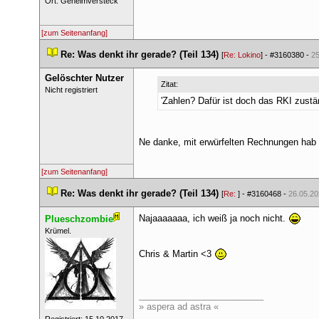
 Ort: Geheimversteck 
[zum Seitenanfang]
 
Re: Was denkt ihr gerade? (Teil 134)
 
 [
Re: Lokino
] - 
#3160380
 - 
25
Gelöschter Nutzer
Zitat:
 Nicht registriert 
'Zahlen? Dafür ist doch das RKI zustän
Ne danke, mit erwürfelten Rechnungen hab 
[zum Seitenanfang]
 
Re: Was denkt ihr gerade? (Teil 134)
 
 [
Re: 
] - 
#3160468
 - 
26.05.20
Najaaaaaaa, ich weiß ja noch nicht. 
Plueschzombie
 ​Krümel. 
Chris & Martin <3 
_________________________
» aspera ad astra «