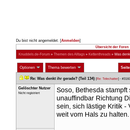
Du bist nicht angemeldet. [
Anmelden
] 
Übersicht der Foren
Knuddels.de-Forum
 » 
Themen des Alltag
 » 
Kettenthread
 » 
Was denkt
 Optionen 
 Thema bewerten 
Seite
 
 
Re: Was denkt ihr gerade? (Teil 134)
 
 [
Re: Telechatter
] - 
#316
Gelöschter Nutzer
Soso, Bethesda stampft 
 Nicht registriert 
unauffindbar Richtung Di
ein, sich lästige Kritik 
weit vom Hals zu halten.