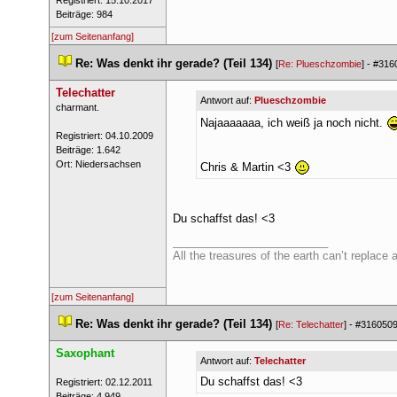
 Registriert: 15.10.2017 
 Beiträge: 984 
[zum Seitenanfang]
 
Re: Was denkt ihr gerade? (Teil 134)
 
 [
Re: Plueschzombie
] - 
#316
Telechatter
Antwort auf: 
Plueschzombie
 ​charmant. 
Najaaaaaaa, ich weiß ja noch nicht. 
 Registriert: 04.10.2009 
 Beiträge: 1.642 
 Ort: Niedersachsen 
Chris & Martin <3 
Du schaffst das! <3
_________________________
All the treasures of the earth can’t replace 
[zum Seitenanfang]
 
Re: Was denkt ihr gerade? (Teil 134)
 
 [
Re: Telechatter
] - 
#316050
Saxophant
Antwort auf: 
Telechatter
Du schaffst das! <3
 Registriert: 02.12.2011 
 Beiträge: 4.949 