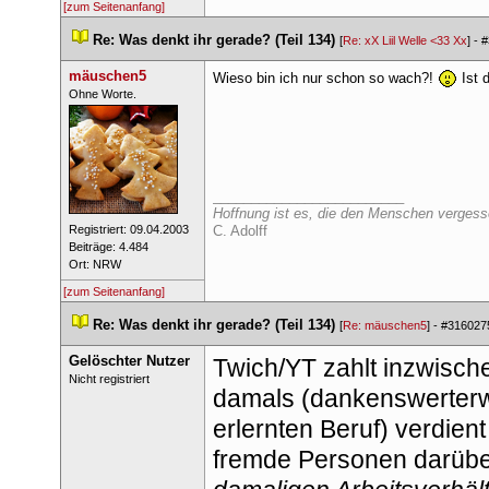
[zum Seitenanfang]
 
Re: Was denkt ihr gerade? (Teil 134)
 
 [
Re: xX Liil Welle <33 Xx
] - 
#
mäuschen5
Wieso bin ich nur schon so wach?! 
 Ist 
 ​Ohne Worte. 
_________________________
Hoffnung ist es, die den Menschen vergesse
 Registriert: 09.04.2003 
C. Adolff
 Beiträge: 4.484 
 Ort: NRW 
[zum Seitenanfang]
 
Re: Was denkt ihr gerade? (Teil 134)
 
 [
Re: mäuschen5
] - 
#316027
Gelöschter Nutzer
Twich/YT zahlt inzwisch
 Nicht registriert 
damals (dankenswerterwei
erlernten Beruf) verdien
fremde Personen darübe