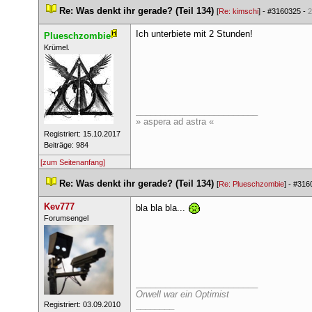
 
Re: Was denkt ihr gerade? (Teil 134)
 
 [
Re: kimschi
] - 
#3160325
 - 
2
Ich unterbiete mit 2 Stunden!
Plueschzombie
 ​Krümel. 
_________________________
» aspera ad astra «
 Registriert: 15.10.2017 
 Beiträge: 984 
[zum Seitenanfang]
 
Re: Was denkt ihr gerade? (Teil 134)
 
 [
Re: Plueschzombie
] - 
#316
Kev777
bla bla bla... 
 ​Forumsengel 
_________________________
Orwell war ein Optimist
 Registriert: 03.09.2010 
________