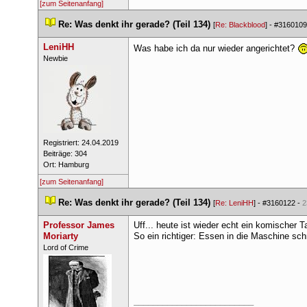
[zum Seitenanfang]
 
Re: Was denkt ihr gerade? (Teil 134)
 
 [
Re: Blackblood
] - 
#3160109
LeniHH
Was habe ich da nur wieder angerichtet? 
 ​Newbie 
 Registriert: 24.04.2019 
 Beiträge: 304 
 Ort: Hamburg 
[zum Seitenanfang]
 
Re: Was denkt ihr gerade? (Teil 134)
 
 [
Re: LeniHH
] - 
#3160122
 - 
2
Professor James 
Uff... heute ist wieder echt ein komischer Ta
Moriarty
So ein richtiger: Essen in die Maschine s
 ​Lord of Crime 
_________________________