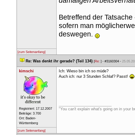
damaligen Arbeitsverhält
Betreffend der Tatsache
ofern man möglicherweise
deswegen. 
[zum Seitenanfang]
 
Re: Was denkt ihr gerade? (Teil 134)
 
 [
Re: 
] - 
#3160304
 - 
25.05.20
kimschi
Ich: Wieso bin ich so müde?
Auch ich: nur 3 Stunden Schlaf? Passt! 
_________________________
 Registriert: 17.12.2007 
"You can't explain what's going on in your bra
 Beiträge: 3.700 
 Ort: Baden-
Württemberg 
[zum Seitenanfang]