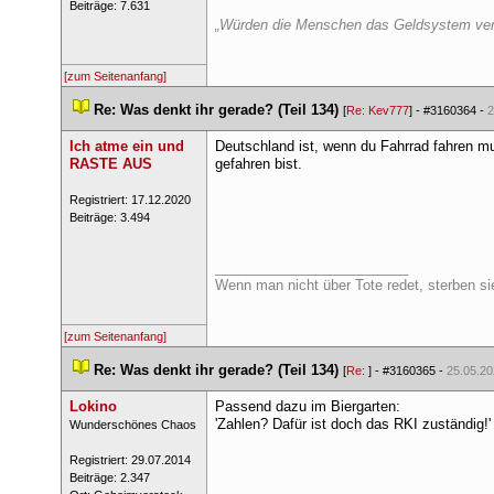
 Beiträge: 7.631 
„Würden die Menschen das Geldsystem verst
[zum Seitenanfang]
 
Re: Was denkt ihr gerade? (Teil 134)
 
 [
Re: Kev777
] - 
#3160364
 - 
2
Ich atme ein und 
Deutschland ist, wenn du Fahrrad fahren mu
RASTE AUS
gefahren bist.
 Registriert: 17.12.2020 
 Beiträge: 3.494 
_________________________
Wenn man nicht über Tote redet, sterben sie
[zum Seitenanfang]
 
Re: Was denkt ihr gerade? (Teil 134)
 
 [
Re: 
] - 
#3160365
 - 
25.05.20
Lokino
Passend dazu im Biergarten:
'Zahlen? Dafür ist doch das RKI zuständig!'
 ​Wunderschönes Chaos 
 Registriert: 29.07.2014 
 Beiträge: 2.347 