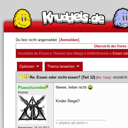
Du bist nicht angemeldet. [
Anmelden
] 
Übersicht der Foren
Knuddels.de-Forum
 » 
Themen des Alltag
 » 
Kettenthread
 » 
 Essen ode
 Optionen 
 Thema bewerten 
 
 
Re: Essen oder nicht essen? (Teil 12)
 
 [
Re: Toby
] - 
#3158578
Neeee, lieber nicht 
Plueschzombie
 ​Krümel. 
Kinder Riegel?
_________________________
» aspera ad astra «
 Registriert: 15.10.2017 