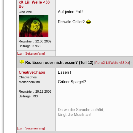
xX Liil Welle <33 
Xx
Auf jeden Fall! 
 ​One love. 
Rehwild Griller? 
 Registriert: 22.06.2009 
 Beiträge: 3.963 
[zum Seitenanfang]
 
Re: Essen oder nicht essen? (Teil 12)
 
 [
Re: xX Liil Welle <33 Xx
] - 
CreativeChao
Essen !
 ​Chaotisches 
Grüner Spargel?
Menschenkind 
 Registriert: 29.12.2006 
 Beiträge: 793 
_________________________
Da wo die Sprache aufhört,
fängt die Musik an!
[zum Seitenanfang]