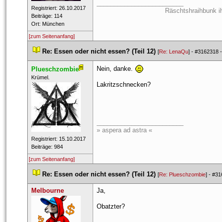
_________________________
 Registriert: 26.10.2017 
Räschtshraihbunk i
 Beiträge: 114 
 Ort: München 
[zum Seitenanfang]
 
Re: Essen oder nicht essen? (Teil 12)
 
 [
Re: LenaQu
] - 
#3162318
 -
Nein, danke. 
Plueschzombie
 ​Krümel. 
Lakritzschnecken?
_________________________
» aspera ad astra «
 Registriert: 15.10.2017 
 Beiträge: 984 
[zum Seitenanfang]
 
Re: Essen oder nicht essen? (Teil 12)
 
 [
Re: Plueschzombie
] - 
#31
Melbourne
Ja, 
Obatzter?