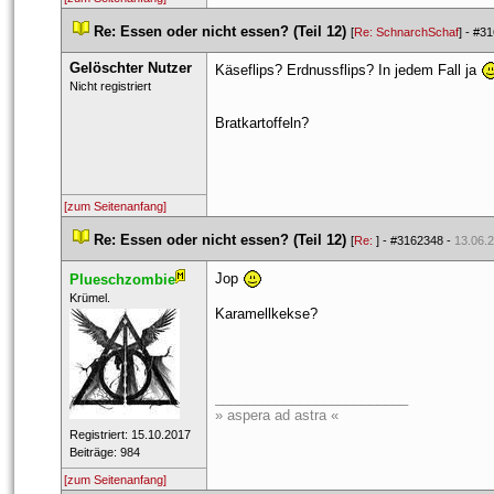
 
Re: Essen oder nicht essen? (Teil 12)
 
 [
Re: SchnarchSchaf
] - 
#31
Gelöschter Nutzer
Käseflips? Erdnussflips? In jedem Fall ja 
 Nicht registriert 
Bratkartoffeln?
[zum Seitenanfang]
 
Re: Essen oder nicht essen? (Teil 12)
 
 [
Re: 
] - 
#3162348
 - 
13.06.2
Jop 
Plueschzombie
 ​Krümel. 
Karamellkekse?
_________________________
» aspera ad astra «
 Registriert: 15.10.2017 
 Beiträge: 984 
[zum Seitenanfang]