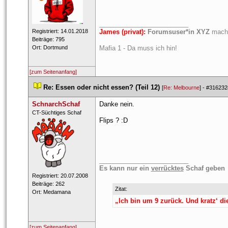
_________________________
 Registriert: 14.01.2018 
James (privat):
 
Forumsuser*in XYZ
 macht
 Beiträge: 795 
 Ort: Dortmund 
Mafia 1 - Da muss ich hin!
[zum Seitenanfang]
 
Re: Essen oder nicht essen? (Teil 12)
 
 [
Re: Melbourne
] - 
#316232
SchnarchSchaf
Danke nein.
 CT-Sü​chtig​es Sc​haf​ 
Flips ? :D
_________________________
Es kann nur ein 
verrückte
 Schaf geben
 Registriert: 20.07.2008 
 Beiträge: 262 
Zitat:
 Ort: Medamana 
„Ich bin um 9 zurück. Und kratz‘ d
[zum Seitenanfang]