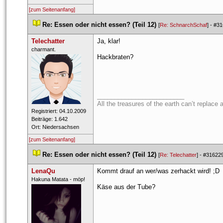
[zum Seitenanfang]
 
Re: Essen oder nicht essen? (Teil 12)
 
 [
Re: SchnarchSchaf
] - 
#31
Telechatter
Ja, klar!
 ​charmant. 
Hackbraten?
_________________________
All the treasures of the earth can’t replace 
 Registriert: 04.10.2009 
 Beiträge: 1.642 
 Ort: Niedersachsen 
[zum Seitenanfang]
 
Re: Essen oder nicht essen? (Teil 12)
 
 [
Re: Telechatter
] - 
#31622
LenaQu
Kommt drauf an wer/was zerhackt wird! ;D
 ​Hakuna Matata - möp! 
Käse aus der Tube?