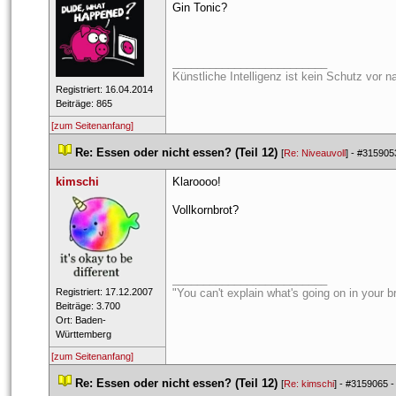
Gin Tonic?
_________________________
Künstliche Intelligenz ist kein Schutz vor n
 Registriert: 16.04.2014 
 Beiträge: 865 
[zum Seitenanfang]
 
Re: Essen oder nicht essen? (Teil 12)
 
 [
Re: Niveauvoll
] - 
#315905
kimschi
Klaroooo! 
Vollkornbrot?
_________________________
 Registriert: 17.12.2007 
"You can't explain what's going on in your bra
 Beiträge: 3.700 
 Ort: Baden-
Württemberg 
[zum Seitenanfang]
 
Re: Essen oder nicht essen? (Teil 12)
 
 [
Re: kimschi
] - 
#3159065
 -