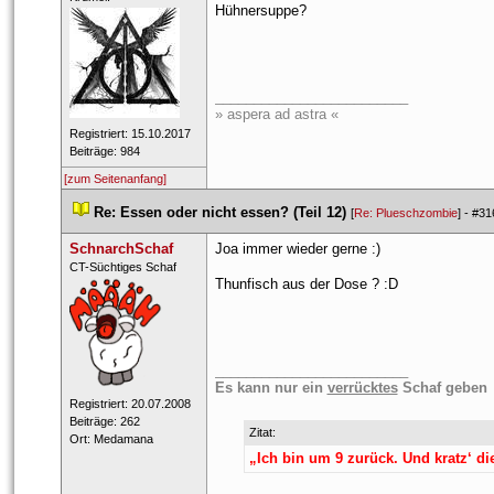
Hühnersuppe?
_________________________
» aspera ad astra «
 Registriert: 15.10.2017 
 Beiträge: 984 
[zum Seitenanfang]
 
Re: Essen oder nicht essen? (Teil 12)
 
 [
Re: Plueschzombie
] - 
#31
SchnarchSchaf
Joa immer wieder gerne :)
 CT-Sü​chtig​es Sc​haf​ 
Thunfisch aus der Dose ? :D
_________________________
Es kann nur ein 
verrückte
 Schaf geben
 Registriert: 20.07.2008 
 Beiträge: 262 
Zitat:
 Ort: Medamana 
„Ich bin um 9 zurück. Und kratz‘ d