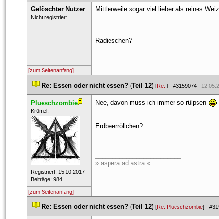
Gelöschter Nutzer
Mittlerweile sogar viel lieber als reines Wei
 Nicht registriert 
Radieschen?
[zum Seitenanfang]
 
Re: Essen oder nicht essen? (Teil 12)
 
 [
Re: 
] - 
#3159074
 - 
12.05.2
Nee, davon muss ich immer so rülpsen 
Plueschzombie
 ​Krümel. 
Erdbeerröllchen?
_________________________
» aspera ad astra «
 Registriert: 15.10.2017 
 Beiträge: 984 
[zum Seitenanfang]
 
Re: Essen oder nicht essen? (Teil 12)
 
 [
Re: Plueschzombie
] - 
#31