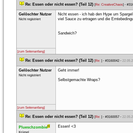
 
Re: Essen oder nicht essen? (Teil 12)
 
 [
Re: CreativeChao
] - 
#31
Gelöschter Nutzer
Nicht essen - ich hab den Hype um Spargel 
viel Sauce zu ertragen und die Erntebeding
 Nicht registriert 
Sandwich?
[zum Seitenanfang]
 
Re: Essen oder nicht essen? (Teil 12)
 
 [
Re: 
] - 
#3160042
 - 
22.05.2
Gelöschter Nutzer
Geht immer!
 Nicht registriert 
Selbstgemachte Wraps?
[zum Seitenanfang]
 
Re: Essen oder nicht essen? (Teil 12)
 
 [
Re: 
] - 
#3160057
 - 
22.05.2
Essen! <3
Plueschzombie
 ​Krümel. 