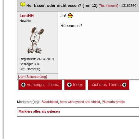
 
Re: Essen oder nicht essen? (Teil 12)
 
 [
Re: kimschi
] - 
#3162360
 -
LeniHH
Ja! 
 ​Newbie 
Rübenmus?
 Registriert: 24.04.2019 
 Beiträge: 304 
 Ort: Hamburg 
[zum Seitenanfang]
 vorheriges Thema
 Index
 nächstes Thema 
 Moderator(en): 
Blackblood
, 
hero with sword and shield
, 
Plueschzombie
 
Markiere alles als gelesen