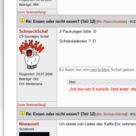
 Beiträge: 984 
[zum Seitenanfang]
 
Re: Essen oder nicht essen? (Teil 12)
 
 [
Re: Plueschzombie
] - 
#31
SchnarchSchaf
3 Packungen bitte :D
 CT-Sü​chtig​es Sc​haf​ 
Schokoladeneis ? :D
_________________________
Es kann nur ein 
verrückte
 Schaf geben
 Registriert: 20.07.2008 
 Beiträge: 262 
Zitat:
 Ort: Medamana 
„Ich bin um 9 zurück. Und kratz‘ d
[zum Seitenanfang]
 
Re: Essen oder nicht essen? (Teil 12)
 
 [
Re: SchnarchSchaf
] - 
#31
Niveauvoll
Ich würde viel Lieber das Kaffe-Eis nehmen
 ​Susitionell. 