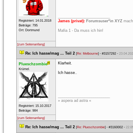
_________________________
 Registriert: 14.01.2018 
James (privat):
 
Forumsuser*in XYZ
 macht
 Beiträge: 795 
 Ort: Dortmund 
Mafia 1 - Da muss ich hin!
[zum Seitenanfang]
 
Re: Ich hasse/mag ... Teil 2
 
 [
Re: Melbourne
] - 
#3157292
 - 
23.04.202
Klarheit.
Plueschzombie
 ​Krümel. 
Ich hasse..
_________________________
» aspera ad astra «
 Registriert: 15.10.2017 
 Beiträge: 984 
[zum Seitenanfang]
 
Re: Ich hasse/mag ... Teil 2
 
 [
Re: Plueschzombie
] - 
#3160002
 - 
22.0