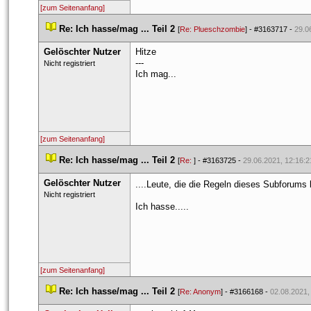
[zum Seitenanfang]
 
Re: Ich hasse/mag ... Teil 2
 
 [
Re: Plueschzombie
] - 
#3163717
 - 
29.0
Gelöschter Nutzer
Hitze
---
 Nicht registriert 
Ich mag...
[zum Seitenanfang]
 
Re: Ich hasse/mag ... Teil 2
 
 [
Re: 
] - 
#3163725
 - 
29.06.2021, 12:16:2
Gelöschter Nutzer
....Leute, die die Regeln dieses Subforums l
 Nicht registriert 
Ich hasse.....
[zum Seitenanfang]
 
Re: Ich hasse/mag ... Teil 2
 
 [
Re: Anonym
] - 
#3166168
 - 
02.08.2021,