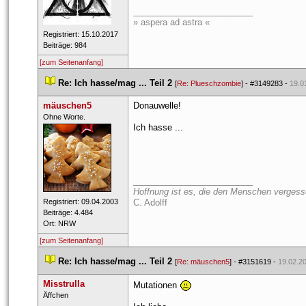
_________________________
» aspera ad astra «
 Registriert: 15.10.2017 
 Beiträge: 984 
[zum Seitenanfang]
 
Re: Ich hasse/mag ... Teil 2
 
 [
Re: Plueschzombie
] - 
#3149283
 - 
19.0
mäuschen5
Donauwelle!
 ​Ohne Worte. 
Ich hasse ...
_________________________
Hoffnung ist es, die den Menschen vergesse
 Registriert: 09.04.2003 
C. Adolff
 Beiträge: 4.484 
 Ort: NRW 
[zum Seitenanfang]
 
Re: Ich hasse/mag ... Teil 2
 
 [
Re: mäuschen5
] - 
#3151619
 - 
19.02.20
Misstrulla
Mutationen 
 ​Äffchen 