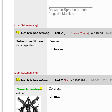
_________________________
Da wo die Sprache aufhört,
fängt die Musik an!
[zum Seitenanfang]
 
Re: Ich hasse/mag ... Teil 2
 
 [
Re: CreativeChao
] - 
#3148991
 - 
14.0
Gelöschter Nutzer
Québec
 Nicht registriert 
Ich hasse...
[zum Seitenanfang]
 
Re: Ich hasse/mag ... Teil 2
 
 [
Re: 
] - 
#3148996
 - 
14.01.2021, 20:11:2
Corona..
Plueschzombie
 ​Krümel. 
Ich mag..