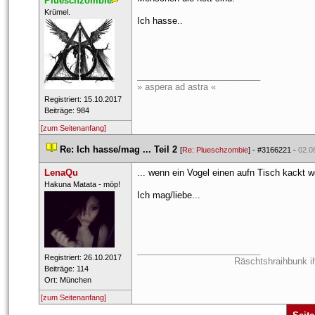
Plueschzombie
 ​Krümel. 
Ich hasse..
_________________________
» aspera ad astra «
 Registriert: 15.10.2017 
 Beiträge: 984 
[zum Seitenanfang]
 
Re: Ich hasse/mag ... Teil 2
 
 [
Re: Plueschzombie
] - 
#3166221
 - 
02.0
LenaQu
... wenn ein Vogel einen aufn Tisch kackt w
 ​Hakuna Matata - möp! 
Ich mag/liebe...
_________________________
 Registriert: 26.10.2017 
Räschtshraihbunk i
 Beiträge: 114 
 Ort: München 
[zum Seitenanfang]