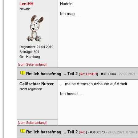
LeniHH
Nudeln
 ​Newbie 
Ich mag ...
 Registriert: 24.04.2019 
 Beiträge: 304 
 Ort: Hamburg 
[zum Seitenanfang]
 
Re: Ich hasse/mag ... Teil 2
 
 [
Re: LeniHH
] - 
#3160004
 - 
22.05.2021, 
Gelöschter Nutzer
....meine Atemschutzhaube auf Arbeit
 Nicht registriert 
Ich hasse....
[zum Seitenanfang]
 
Re: Ich hasse/mag ... Teil 2
 
 [
Re: 
] - 
#3160173
 - 
24.05.2021, 07:04:1