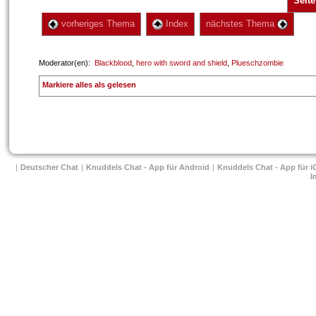
Seite
 vorheriges Thema
 Index
 nächstes Thema 
 Moderator(en): 
Blackblood
, 
hero with sword and shield
, 
Plueschzombie
 
Markiere alles als gelesen
| 
Deutscher Chat
 
| 
Knuddels Chat - App für Android
 
| 
Knuddels Chat - App für i
I