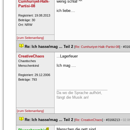
Cumhuriyet-Halk-
wenig schlaf ^^
Partisi-08
ich liebe....
 Registriert: 19.08.2013 
 Beiträge: 30 
 Ort: NRW 
[zum Seitenanfang]
 
Re: Ich hasse/mag ... Teil 2
 
 [
Re: Cumhuriyet-Halk-Partisi-08
] - 
#316
CreativeChao
...Lagerfeuer 
 ​Chaotisches 
Ich mag ....
Menschenkind 
 Registriert: 29.12.2006 
 Beiträge: 793 
_________________________
Da wo die Sprache aufhört,
fängt die Musik an!
[zum Seitenanfang]
 
Re: Ich hasse/mag ... Teil 2
 
 [
Re: CreativeChao
] - 
#3166213
 - 
02.0
Menschen die nett sind.