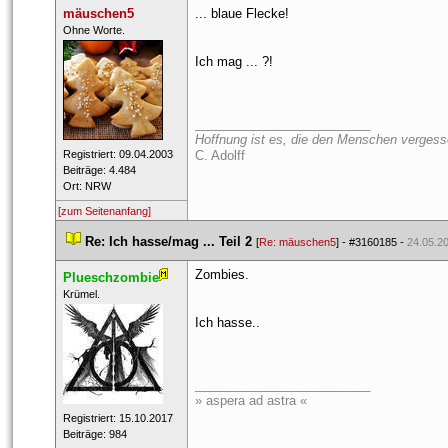
mäuschen5
... blaue Flecke!
 ​Ohne Worte. 
Ich mag ... ?!
_________________________
Hoffnung ist es, die den Menschen vergesse
 Registriert: 09.04.2003 
C. Adolff
 Beiträge: 4.484 
 Ort: NRW 
[zum Seitenanfang]
 
Re: Ich hasse/mag ... Teil 2
 
 [
Re: mäuschen5
] - 
#3160185
 - 
24.05.20
Zombies.
Plueschzombie
 ​Krümel. 
Ich hasse..
_________________________
» aspera ad astra «
 Registriert: 15.10.2017 
 Beiträge: 984 