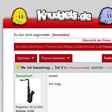
Du bist nicht angemeldet. [
Anmelden
] 
Übersicht der Foren
Knuddels.de-Forum
 » 
Themen des Alltag
 » 
Kettenthread
 » 
Ich hasse/
 Optionen 
 Thema bewerten 
Seite
 
Re: Ich hasse/mag ... Teil 2
 
 [
Re: Plueschzombie
] - 
#3147921
 - 
01.0
Saxophant
essen. 
Ich mag...
 Registriert: 02.12.2011 
 Beiträge: 4.949 