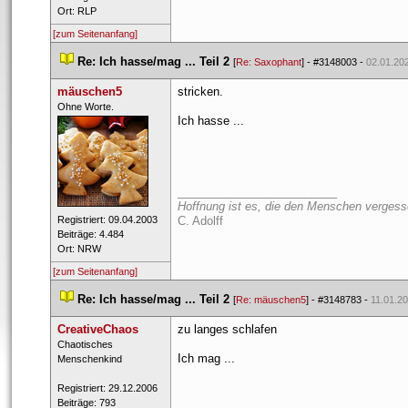
 Ort: RLP 
[zum Seitenanfang]
 
Re: Ich hasse/mag ... Teil 2
 
 [
Re: Saxophant
] - 
#3148003
 - 
02.01.202
mäuschen5
tricken.
 ​Ohne Worte. 
Ich hasse ...
_________________________
Hoffnung ist es, die den Menschen vergesse
 Registriert: 09.04.2003 
C. Adolff
 Beiträge: 4.484 
 Ort: NRW 
[zum Seitenanfang]
 
Re: Ich hasse/mag ... Teil 2
 
 [
Re: mäuschen5
] - 
#3148783
 - 
11.01.20
CreativeChao
zu langes schlafen 
 ​Chaotisches 
Ich mag ...
Menschenkind 
 Registriert: 29.12.2006 
 Beiträge: 793 