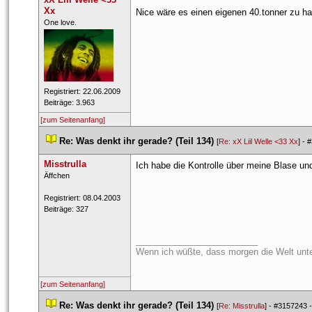
Xx
Nice wäre es einen eigenen 40.tonner zu ha
 ​One love. 
 Registriert: 22.06.2009 
 Beiträge: 3.963 
[zum Seitenanfang]
 
Re: Was denkt ihr gerade? (Teil 134)
 
 [
Re: xX Liil Welle <33 Xx
] - 
#
Misstrulla
Ich habe die Kontrolle über meine Blase un
 ​Äffchen 
 Registriert: 08.04.2003 
 Beiträge: 327 
_________________________
Wenn ich wüßte, dass morgen die Welt unte
[zum Seitenanfang]
 
Re: Was denkt ihr gerade? (Teil 134)
 
 [
Re: Misstrulla
] - 
#3157243
 -