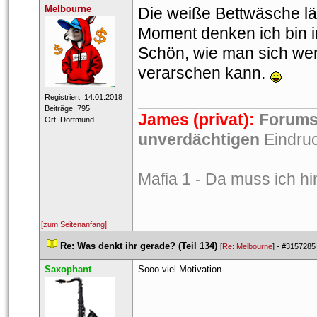
Melbourne
Die weiße Bettwäsche läs
Moment denken ich bin in
Schön, wie man sich wen
verarschen kann. 
___________________
 Registriert: 14.01.2018 
 Beiträge: 795 
James (privat):
 
Forums
 Ort: Dortmund 
unverdächtigen
 Eindru
Mafia 1 - Da muss ich hi
[zum Seitenanfang]
 
Re: Was denkt ihr gerade? (Teil 134)
 
 [
Re: Melbourne
] - 
#3157285
Saxophant
Sooo viel Motivation.