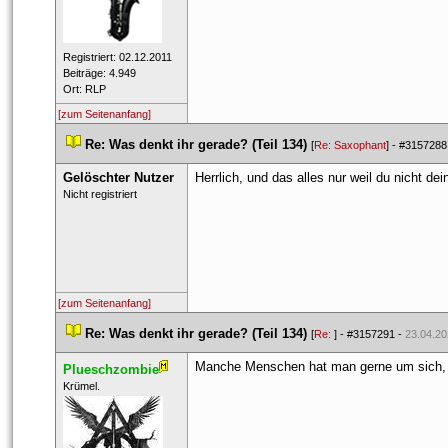
 Registriert: 02.12.2011 
 Beiträge: 4.949 
 Ort: RLP 
[zum Seitenanfang]
 
Re: Was denkt ihr gerade? (Teil 134)
 
 [
Re: Saxophant
] - 
#3157288
Gelöschter Nutzer
Herrlich, und das alles nur weil du nicht d
 Nicht registriert 
[zum Seitenanfang]
 
Re: Was denkt ihr gerade? (Teil 134)
 
 [
Re: 
] - 
#3157291
 - 
23.04.20
Manche Menschen hat man gerne um sich, 
Plueschzombie
 ​Krümel. 