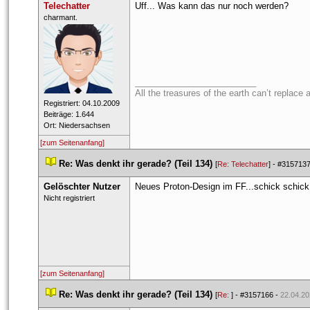
Telechatter
Uff... Was kann das nur noch werden?
 ​charmant. 
_________________________
All the treasures of the earth can’t replace 
 Registriert: 04.10.2009 
 Beiträge: 1.644 
 Ort: Niedersachsen 
[zum Seitenanfang]
 
Re: Was denkt ihr gerade? (Teil 134)
 
 [
Re: Telechatter
] - 
#315713
Gelöschter Nutzer
Neues Proton-Design im FF...schick schick
 Nicht registriert 
[zum Seitenanfang]
 
Re: Was denkt ihr gerade? (Teil 134)
 
 [
Re: 
] - 
#3157166
 - 
22.04.20