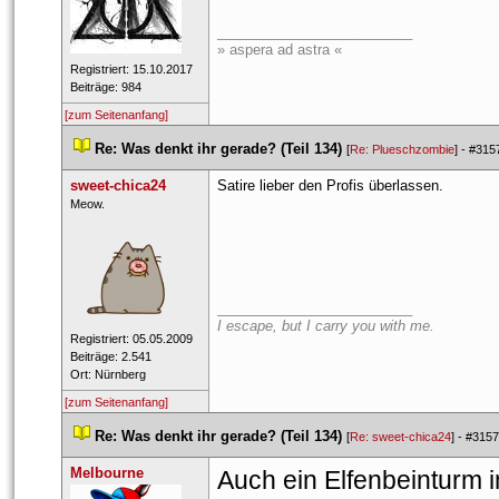
_________________________
» aspera ad astra «
 Registriert: 15.10.2017 
 Beiträge: 984 
[zum Seitenanfang]
 
Re: Was denkt ihr gerade? (Teil 134)
 
 [
Re: Plueschzombie
] - 
#315
weet-chica24
Satire lieber den Profis überlassen.
 ​Meow. 
_________________________
I escape, but I carry you with me.
 Registriert: 05.05.2009 
 Beiträge: 2.541 
 Ort: Nürnberg 
[zum Seitenanfang]
 
Re: Was denkt ihr gerade? (Teil 134)
 
 [
Re: sweet-chica24
] - 
#3157
Melbourne
Auch ein Elfenbeinturm i