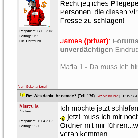
Recht jegliches Pflegepe
Personen, die diesen Viru
Fresse zu schlagen!
___________________
 Registriert: 14.01.2018 
 Beiträge: 795 
James (privat):
 
Forums
 Ort: Dortmund 
unverdächtigen
 Eindru
Mafia 1 - Da muss ich hi
[zum Seitenanfang]
 
Re: Was denkt ihr gerade? (Teil 134)
 
 [
Re: Melbourne
] - 
#3157351
Misstrulla
Ich möchte jetzt schlafe
 ​Äffchen 
 jetzt muss ich mir noch
 Registriert: 08.04.2003 
Ordner mit mir führen...w
 Beiträge: 327 
voran kommen.