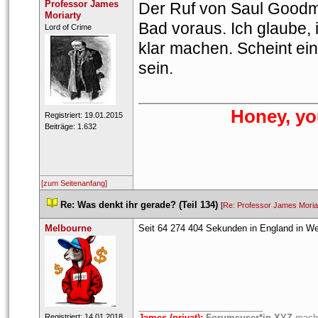
Professor James 
Der Ruf von Saul Goodman
Moriarty
Bad voraus. Ich glaube, i
 ​Lord of Crime 
klar machen. Scheint ein 
ein.
___________________
Honey, yo
 Registriert: 19.01.2015 
 Beiträge: 1.632 
[zum Seitenanfang]
 
Re: Was denkt ihr gerade? (Teil 134)
 
 [
Re: Professor James Moria
Melbourne
Seit 64 274 404 Sekunden in England in Wei
_________________________
 Registriert: 14.01.2018 
James (privat):
 
Forumsuser*in XYZ
 macht