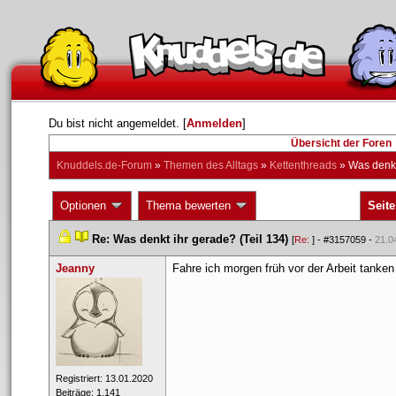
Du bist nicht angemeldet. [
Anmelden
] 
Übersicht der Foren
Knuddels.de-Forum
 » 
Themen des Alltag
 » 
Kettenthread
 » 
Was denkt
 Optionen 
 Thema bewerten 
Seite
 
 
Re: Was denkt ihr gerade? (Teil 134)
 
 [
Re: 
] - 
#3157059
 - 
21.0
Jeanny
Fahre ich morgen früh vor der Arbeit tanken 
 Registriert: 13.01.2020 
 Beiträge: 1.141 