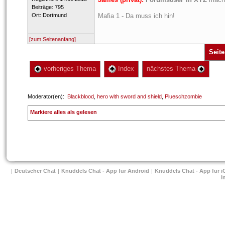
 Beiträge: 795 
 Ort: Dortmund 
Mafia 1 - Da muss ich hin!
[zum Seitenanfang]
Seite
 vorheriges Thema
 Index
 nächstes Thema 
 Moderator(en): 
Blackblood
, 
hero with sword and shield
, 
Plueschzombie
 
Markiere alles als gelesen
| 
Deutscher Chat
 
| 
Knuddels Chat - App für Android
 
| 
Knuddels Chat - App für i
I