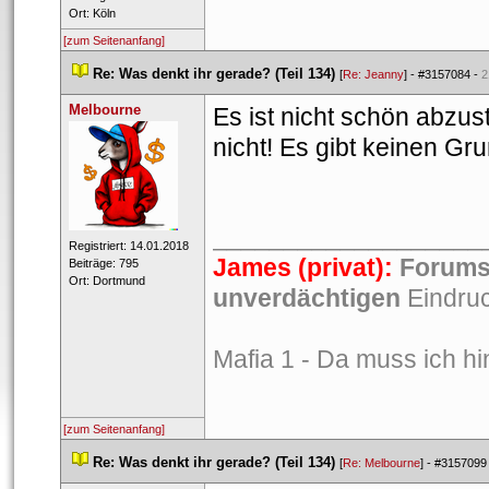
 Ort: Köln 
[zum Seitenanfang]
 
Re: Was denkt ihr gerade? (Teil 134)
 
 [
Re: Jeanny
] - 
#3157084
 - 
2
Melbourne
Es ist nicht schön abzus
nicht! Es gibt keinen Gr
___________________
 Registriert: 14.01.2018 
James (privat):
 
Forums
 Beiträge: 795 
 Ort: Dortmund 
unverdächtigen
 Eindru
Mafia 1 - Da muss ich hi
[zum Seitenanfang]
 
Re: Was denkt ihr gerade? (Teil 134)
 
 [
Re: Melbourne
] - 
#3157099