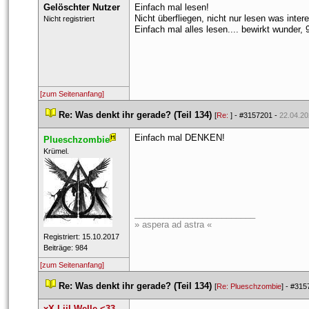
Gelöschter Nutzer
Einfach mal lesen! 
Nicht überfliegen, nicht nur lesen was interes
 Nicht registriert 
Einfach mal alles lesen.... bewirkt wunder, 
[zum Seitenanfang]
 
Re: Was denkt ihr gerade? (Teil 134)
 
 [
Re: 
] - 
#3157201
 - 
22.04.20
Einfach mal DENKEN!
Plueschzombie
 ​Krümel. 
_________________________
» aspera ad astra «
 Registriert: 15.10.2017 
 Beiträge: 984 
[zum Seitenanfang]
 
Re: Was denkt ihr gerade? (Teil 134)
 
 [
Re: Plueschzombie
] - 
#315
xX Liil Welle <33 