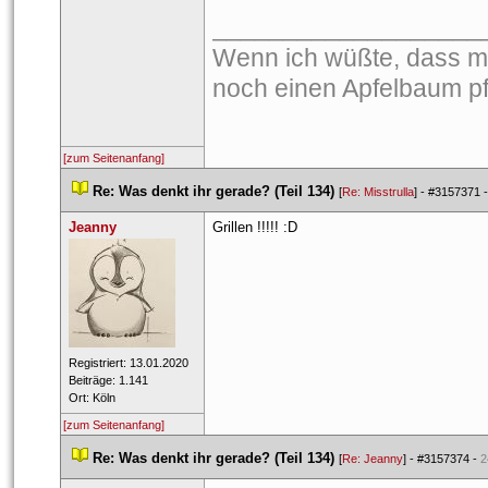
___________________
Wenn ich wüßte, dass mo
noch einen Apfelbaum p
[zum Seitenanfang]
 
Re: Was denkt ihr gerade? (Teil 134)
 
 [
Re: Misstrulla
] - 
#3157371
 -
Jeanny
Grillen !!!!! :D
 Registriert: 13.01.2020 
 Beiträge: 1.141 
 Ort: Köln 
[zum Seitenanfang]
 
Re: Was denkt ihr gerade? (Teil 134)
 
 [
Re: Jeanny
] - 
#3157374
 - 
2