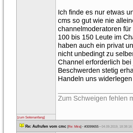
Ich finde es nur etwas u
cms so gut wie nie allein
channelmoderatoren für 
100 bis 150 Leute im Cha
haben auch ein privat u
nicht unbedingt zu selbe
Channel erforderlich be
Beschwerden stetig erhal
Handeln uns widerlegen 
___________________
Zum Schweigen fehlen m
[zum Seitenanfang]
 
Re: Aufrufen vom cmc
 
 [
Re: Mira
] - 
#3099655
 - 
04.09.2019, 18:38:16