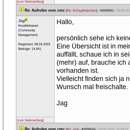
[zum Seitenanfang]
 
Re: Aufrufen vom cmc
 
 [
Re: Schnupfnäschen
] - 
#3099541
 - 
03.09.20
Hallo,
Jag
 ​Knuddelsteam 
 (Community 
Management) 
persönlich sehe ich kein
 Registriert: 08.04.2003 
Eine Übersicht ist in me
 Beiträge: 14.841 
auffällt, schaue ich in se
(mehr) auf, brauche ich 
vorhanden ist. 
Vielleicht finden sich ja
Wunsch mal freischalte.
Jag
[zum Seitenanfang]
 
Re: Aufrufen vom cmc
 
 [
Re: Jag
] - 
#3099544
 - 
03.09.2019, 19:29:13