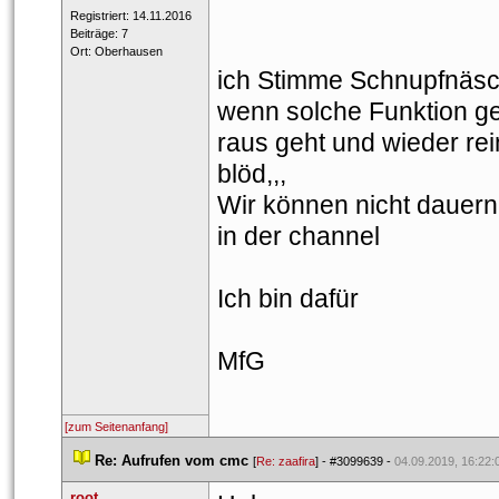
 Registriert: 14.11.2016 
 Beiträge: 7 
 Ort: Oberhausen 
ich Stimme Schnupfnäsch
wenn solche Funktion ge
raus geht und wieder rein
blöd,,, 
Wir können nicht dauern
in der channel
Ich bin dafür
MfG
[zum Seitenanfang]
 
Re: Aufrufen vom cmc
 
 [
Re: zaafira
] - 
#3099639
 - 
04.09.2019, 16:22:
root