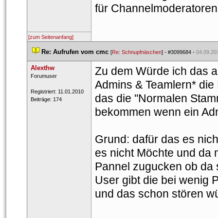
für Channelmoderatoren e
[zum Seitenanfang]
 
Re: Aufrufen vom cmc
 
 [
Re: Schnupfnäschen
] - 
#3099684
 - 
04.09.20
Alexthw
Zu dem Würde ich das a
 Forumuser 
Admins & Teamlern* die 
 Registriert: 11.01.2010 
das die ''Normalen Stamm
 Beiträge: 174 
bekommen wenn ein Admin
Grund: dafür das es nic
es nicht Möchte und da 
Pannel zugucken ob da sc
User gibt die bei wenig P
und das schon stören wü