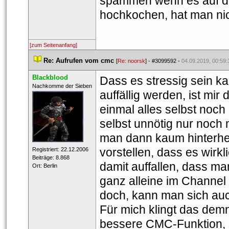
pammen wenn es auf das
hochkochen, hat man nich
[zum Seitenanfang]
 
Re: Aufrufen vom cmc
 
 [
Re: noorsk
] - 
#3099592
 - 
04.09.2019, 00:59:
Blackblood
Dass es stressig sein k
 ​Nachkomme der Sieben 
auffällig werden, ist mi
einmal alles selbst noch
elbst unnötig nur noch m
man dann kaum hinterher
vorstellen, dass es wirkl
 Registriert: 22.12.2006 
 Beiträge: 8.868 
damit auffallen, dass ma
 Ort: Berlin 
ganz alleine im Channel
doch, kann man sich auch
Für mich klingt das demn
bessere CMC-Funktion, s