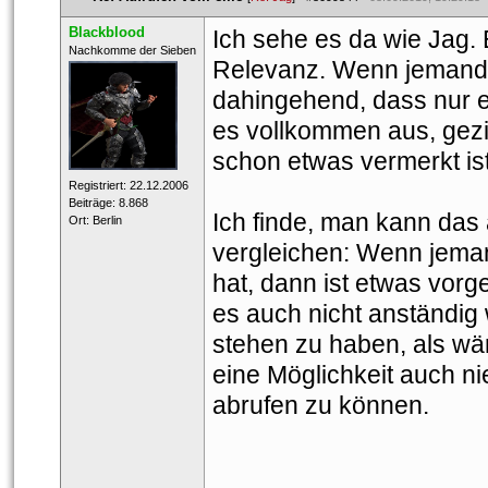
Blackblood
Ich sehe es da wie Jag. 
 ​Nachkomme der Sieben 
Relevanz. Wenn jemand wi
dahingehend, dass nur e
es vollkommen aus, gezi
chon etwas vermerkt ist
 Registriert: 22.12.2006 
 Beiträge: 8.868 
Ich finde, man kann das 
 Ort: Berlin 
vergleichen: Wenn jema
hat, dann ist etwas vorge
es auch nicht anständig 
tehen zu haben, als wäre
eine Möglichkeit auch nie
abrufen zu können.
___________________