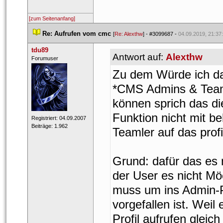
[zum Seitenanfang]
 
Re: Aufrufen vom cmc
 
 [
Re: Alexthw
] - 
#3099687
 - 
04.09.2019, 21:37
tdu89
Antwort auf: 
Alexthw
 ​Forumuser 
Zu dem Würde ich da
*CMS Admins & Teaml
können sprich das di
Funktion nicht mit 
 Registriert: 04.09.2007 
 Beiträge: 1.962 
Teamler auf das profil
Grund: dafür das es
der User es nicht Möc
muss um ins Admin-P
vorgefallen ist. Weil 
Profil aufrufen gleic