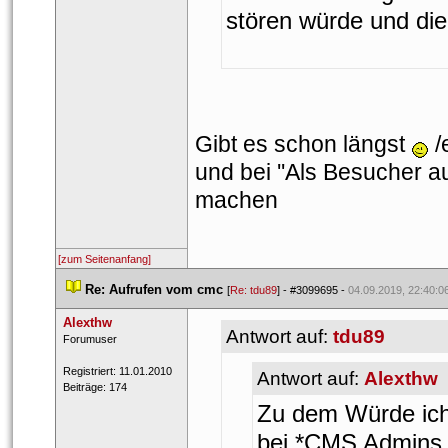
tören würde und die
Gibt es schon längst 
 
und bei ''Als Besucher a
machen
[zum Seitenanfang]
 
Re: Aufrufen vom cmc
 
 [
Re: tdu89
] - 
#3099695
 - 
04.09.2019, 22:40:0
Alexthw
Antwort auf: 
tdu89
 Forumuser 
 Registriert: 11.01.2010 
Antwort auf: 
Alexthw
 Beiträge: 174 
Zu dem Würde ich
bei *CMS Admins &