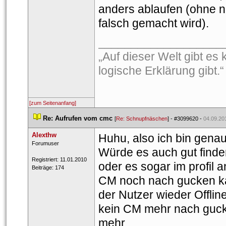
anders ablaufen (ohne n
falsch gemacht wird).
___________________
„Auf dieser Welt gibt es 
logische Erklärung gibt
[zum Seitenanfang]
 
Re: Aufrufen vom cmc
 
 [
Re: Schnupfnäschen
] - 
#3099620
 - 
04.09.20
Alexthw
Huhu, also ich bin gena
 Forumuser 
Würde es auch gut finde
 Registriert: 11.01.2010 
oder es sogar im profil a
 Beiträge: 174 
CM noch nach gucken kann
der Nutzer wieder Offli
kein CM mehr nach gucke
mehr 