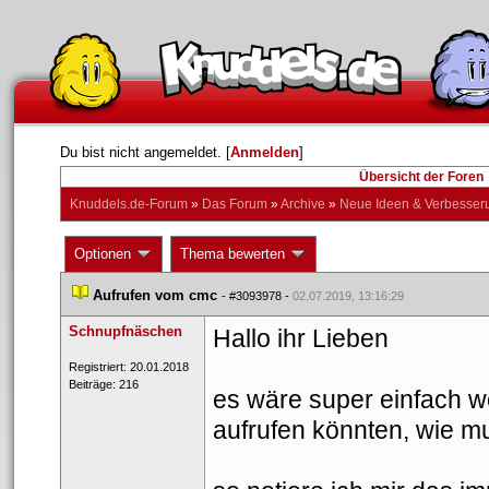
Du bist nicht angemeldet. [
Anmelden
] 
Übersicht der Foren
Knuddels.de-Forum
 » 
Das Forum
 » 
Archive
 » 
Neue Ideen & Verbesser
 Optionen 
 Thema bewerten 
 
Aufrufen vom cmc
 
 - 
#3093978
 - 
02.07.2019, 13:16:29
Schnupfnäschen
Hallo ihr Lieben 
 Registriert: 20.01.2018 
 Beiträge: 216 
es wäre super einfach w
aufrufen könnten, wie m