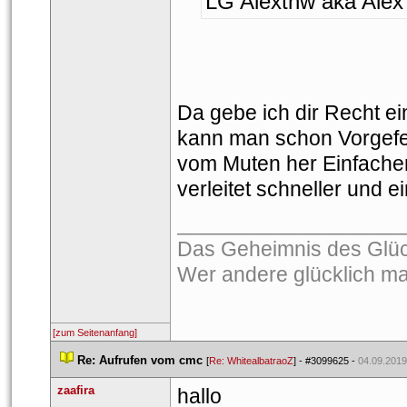
LG Alexthw aka Alex
Da gebe ich dir Recht ein
kann man schon Vorgefer
vom Muten her Einfacher
verleitet schneller und 
___________________
Das Geheimnis des Glücks
Wer andere glücklich mac
[zum Seitenanfang]
 
Re: Aufrufen vom cmc
 
 [
Re: WhitealbatraoZ
] - 
#3099625
 - 
04.09.2019
zaafira
hallo