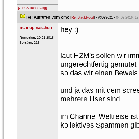
[zum Seitenanfang]
 
Re: Aufrufen vom cmc
 
 [
Re: Blackblood
] - 
#3099621
 - 
04.09.2019, 12
Schnupfnäschen
 hey :)
 Registriert: 20.01.2018 
 Beiträge: 216 
laut HZM's sollen wir im
ungerechtfertig gemutet 
o das wir einen Beweis h
und ja das mit dem scre
mehrere User sind 
im Channel Weltreise ist 
kollektives Spammen gib