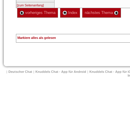
[zum Seitenanfang]
 vorheriges Thema
 Index
 nächstes Thema 
Markiere alles als gelesen
| 
Deutscher Chat
 
| 
Knuddels Chat - App für Android
 
| 
Knuddels Chat - App für i
I