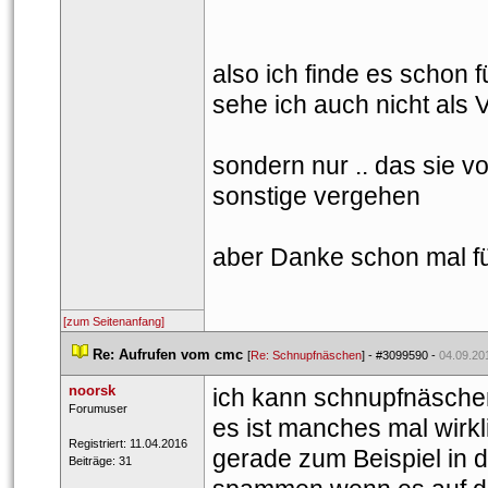
also ich finde es schon fü
ehe ich auch nicht als V
ondern nur .. das sie v
onstige vergehen
aber Danke schon mal fü
[zum Seitenanfang]
 
Re: Aufrufen vom cmc
 
 [
Re: Schnupfnäschen
] - 
#3099590
 - 
04.09.20
noorsk
ich kann schnupfnäschen
 Forumuser 
es ist manches mal wirkl
 Registriert: 11.04.2016 
gerade zum Beispiel in d
 Beiträge: 31 