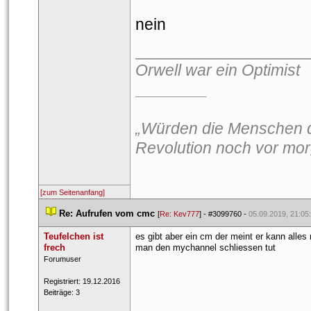
nein
___________________
Orwell war ein Optimist
________
„Würden die Menschen da
Revolution noch vor mor
[zum Seitenanfang]
 
Re: Aufrufen vom cmc
 
 [
Re: Kev777
] - 
#3099760
 - 
05.09.2019, 21:05
Teufelchen ist 
es gibt aber ein cm der meint er kann alles
frech
man den mychannel schliessen tut 
 Forumuser 
 Registriert: 19.12.2016 
 Beiträge: 3 