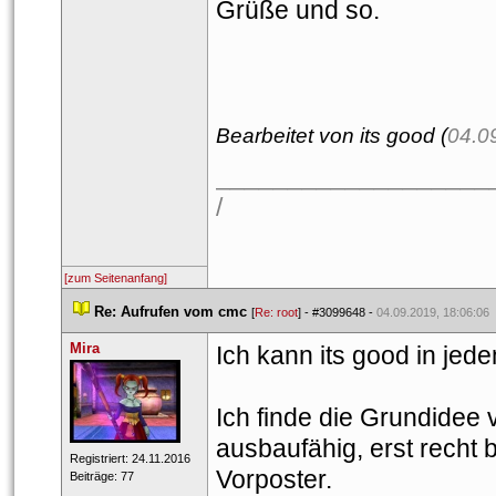
Grüße und so.
Bearbeitet von its good (
04.0
___________________
/
[zum Seitenanfang]
 
Re: Aufrufen vom cmc
 
 [
Re: root
] - 
#3099648
 - 
04.09.2019, 18:06:06
Mira
Ich kann its good in je
Ich finde die Grundidee 
ausbaufähig, erst recht
 Registriert: 24.11.2016 
Vorposter.
 Beiträge: 77 