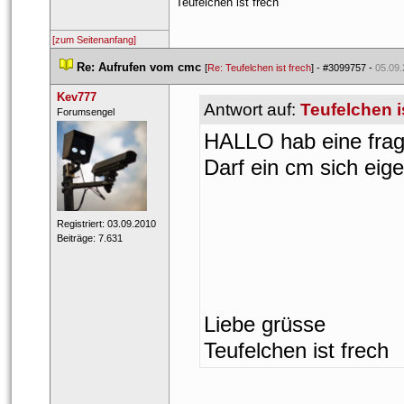
Teufelchen ist frech 
[zum Seitenanfang]
 
Re: Aufrufen vom cmc
 
 [
Re: Teufelchen ist frech
] - 
#3099757
 - 
05.09.
Kev777
Antwort auf: 
Teufelchen i
 ​Forumsengel 
HALLO hab eine frag
Darf ein cm sich eigen
 Registriert: 03.09.2010 
 Beiträge: 7.631 
Liebe grüsse 
Teufelchen ist frech 