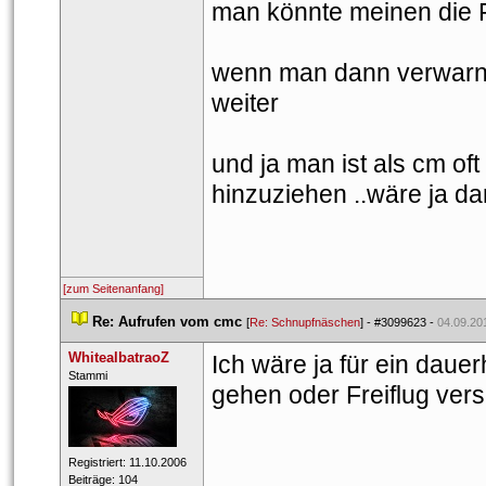
man könnte meinen die 
wenn man dann verwarnt 
weiter
und ja man ist als cm of
hinzuziehen ..wäre ja da
[zum Seitenanfang]
 
Re: Aufrufen vom cmc
 
 [
Re: Schnupfnäschen
] - 
#3099623
 - 
04.09.20
WhitealbatraoZ
Ich wäre ja für ein daue
 ​Stammi 
gehen oder Freiflug ver
 Registriert: 11.10.2006 
___________________
 Beiträge: 104 