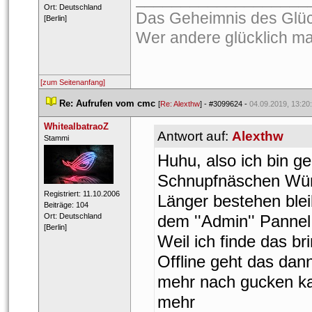
 Ort: Deutschland 
Das Geheimnis des Glücks
[Berlin] 
Wer andere glücklich mac
[zum Seitenanfang]
 
Re: Aufrufen vom cmc
 
 [
Re: Alexthw
] - 
#3099624
 - 
04.09.2019, 13:20
WhitealbatraoZ
Antwort auf: 
Alexthw
 ​Stammi 
Huhu, also ich bin g
Schnupfnäschen Wür
 Registriert: 11.10.2006 
Länger bestehen bleib
 Beiträge: 104 
 Ort: Deutschland 
dem ''Admin'' Panne
[Berlin] 
Weil ich finde das bri
Offline geht das da
mehr nach gucken ka
mehr 