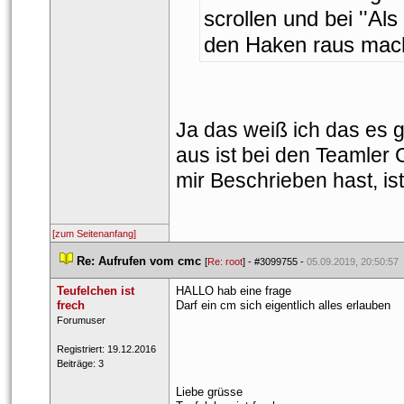
crollen und bei ''Als
den Haken raus mac
Ja das weiß ich das es g
aus ist bei den Teamler 
mir Beschrieben hast, ist
[zum Seitenanfang]
 
Re: Aufrufen vom cmc
 
 [
Re: root
] - 
#3099755
 - 
05.09.2019, 20:50:57
Teufelchen ist 
HALLO hab eine frage 
frech
Darf ein cm sich eigentlich alles erlauben 
 Forumuser 
 Registriert: 19.12.2016 
 Beiträge: 3 
Liebe grüsse 