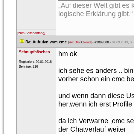
„Auf dieser Welt gibt es 
logische Erklärung gibt
[zum Seitenanfang]
 
Re: Aufrufen vom cmc
 
 [
Re: Blackblood
] - 
#3099588
 - 
04.09.2019, 00
Schnupfnäschen
hm ok
 Registriert: 20.01.2018 
 Beiträge: 216 
ich sehe es anders .. bin
vorher schon ein cmc 
und wenn dann diese Use
her,wenn ich erst Profil
da ich Verwarne ,cmc setz
der Chatverlauf weiter