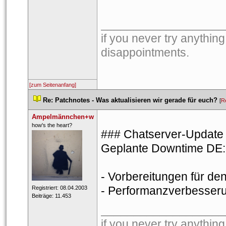
___________________
if you never try anything
disappointments. 
[zum Seitenanfang]
 
Re: Patchnotes - Was aktualisieren wir gerade für euch?
 
 [
R
Ampelmännchen+w
 ​how's the heart? 
### Chatserver-Update 
Geplante Downtime DE: 8
- Vorbereitungen für de
- Performanzverbesseru
 Registriert: 08.04.2003 
 Beiträge: 11.453 
___________________
if you never try anything