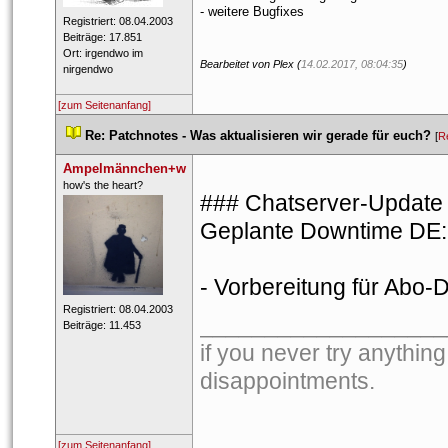
- weitere Bugfixe
 Registriert: 08.04.2003 
 Beiträge: 17.851 
 Ort: irgendwo im 
Bearbeitet von Plex (
14.02.2017, 08:04:35
)
nirgendwo 
[zum Seitenanfang]
 
Re: Patchnotes - Was aktualisieren wir gerade für euch?
 
 [
R
Ampelmännchen+w
 ​how's the heart? 
### Chatserver-Update 
Geplante Downtime DE: 
- Vorbereitung für Abo-
 Registriert: 08.04.2003 
___________________
 Beiträge: 11.453 
if you never try anything
disappointments. 
[zum Seitenanfang]