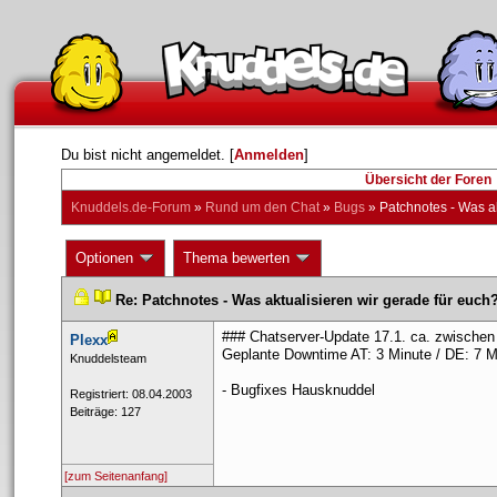
Du bist nicht angemeldet. [
Anmelden
] 
Übersicht der Foren
Knuddels.de-Forum
 » 
Rund um den Chat
 » 
Bug
 » 
Patchnotes - Was ak
 Optionen 
 Thema bewerten 
 
 
Re: Patchnotes - Was aktualisieren wir gerade für euch
### Chatserver-Update 17.1. ca. zwischen 
Plexx
Geplante Downtime AT: 3 Minute / DE: 7 M
 ​Knuddelsteam 
- Bugfixes Hausknuddel
 Registriert: 08.04.2003 
 Beiträge: 127 
[zum Seitenanfang]