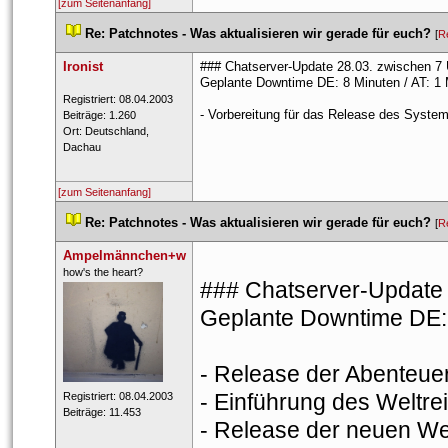
[zum Seitenanfang]
 
Re: Patchnotes - Was aktualisieren wir gerade für euch?
 
 [
Re
Ironist
### Chatserver-Update 28.03. zwischen 7 
Geplante Downtime DE: 8 Minuten / AT: 1 
 Registriert: 08.04.2003 
- Vorbereitung für das Release des System
 Beiträge: 1.260 
 Ort: Deutschland, 
Dachau 
[zum Seitenanfang]
 
Re: Patchnotes - Was aktualisieren wir gerade für euch?
 
 [
R
Ampelmännchen+w
 ​how's the heart? 
### Chatserver-Update 3
Geplante Downtime DE: 8
- Release der Abenteuer
- Einführung des Weltr
 Registriert: 08.04.2003 
 Beiträge: 11.453 
- Release der neuen We