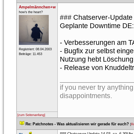
Ampelmännchen+w
 ​how's the heart? 
### Chatserver-Update 
Geplante Downtime DE: 
- Verbesserungen am 
- Bugfix zur selbst eing
 Registriert: 08.04.2003 
 Beiträge: 11.453 
Nutzung hebt Löschung 
- Release von Knuddeltra
___________________
if you never try anything
disappointments. 
[zum Seitenanfang]
 
Re: Patchnotes - Was aktualisieren wir gerade für euch?
 
 [
R
### Chatserver-Update 14.03. ca. 6.30Uhr