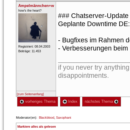
Ampelmännchen+w
 ​how's the heart? 
### Chatserver-Update 1
Geplante Downtime DE: 8
- Bugfixes im Rahmen de
- Verbesserungen beim
 Registriert: 08.04.2003 
 Beiträge: 11.453 
___________________
if you never try anything
disappointments. 
[zum Seitenanfang]
 vorheriges Thema
 Index
 nächstes Thema 
 Moderator(en): 
Blackblood
, 
Saxophant
 
Markiere alles als gelesen