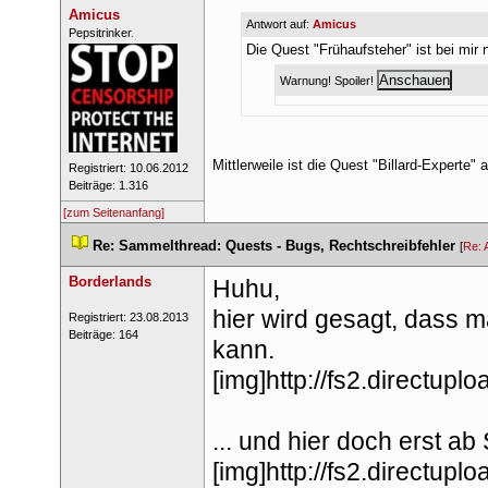
Amicu
Antwort auf: 
Amicu
 ​Pepsitrinker. 
Die Quest "Frühaufsteher" ist bei mir
Warnung! Spoiler! 
Mittlerweile ist die Quest "Billard-Experte"
 Registriert: 10.06.2012 
 Beiträge: 1.316 
[zum Seitenanfang]
 
Re: Sammelthread: Quests - Bugs, Rechtschreibfehler
 
 [
Re:
Borderland
Huhu,
hier wird gesagt, dass 
 Registriert: 23.08.2013 
 Beiträge: 164 
kann.
[img]http://fs2.directup
... und hier doch erst ab 
[img]http://fs2.directup