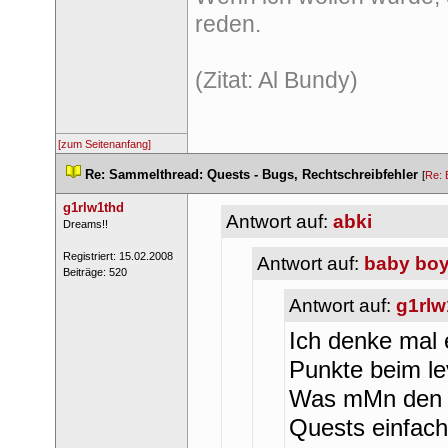
reden. 
(Zitat: Al Bundy)
[zum Seitenanfang]
 
Re: Sammelthread: Quests - Bugs, Rechtschreibfehler
 
 [
Re: 
g1rlw1thd
Antwort auf: 
abki
 ​Dreams!! 
 Registriert: 15.02.2008 
Antwort auf: 
baby bo
 Beiträge: 520 
Antwort auf: 
g1rlw
Ich denke mal e
Punkte beim lev
Was mMn den S
Quests einfach 