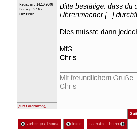
Bitte bestätige, dass du
 Registriert: 14.10.2006 
 Beiträge: 2.165 
Uhrenmacher [...] durch
 Ort: Berlin 
Dies müsste dann jedoc
MfG
Chri
___________________
Mit freundlichem Gruße
Chri
[zum Seitenanfang]
Sei
 vorheriges Thema
 Index
 nächstes Thema 