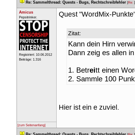
 
Re: Sammelthread: Quests - Bugs, Rechtschreibfehler
 
 [
Re: 
Amicu
Quest "WordMix-Punkte"
 ​Pepsitrinker. 
Zitat:
Kann dein Hirn verwir
Dann zeig es allen in
 Registriert: 10.06.2012 
 Beiträge: 1.316 
 1. Betr
ei
tt einen Wo
 2. Sammle 100 Punkt
Hier ist ein e zuviel.
[zum Seitenanfang]
 
Re: Sammelthread: Quests - Bugs, Rechtschreibfehler
 
 [
Re: 