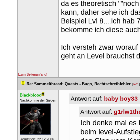
da es theoretisch ""noch 
kann, daher sehe ich das 
Beispiel Lvl 8....Ich ha
bekomme ich diese auch
Ich versteh zwar worauf d
geht an Level brauchst d
[zum Seitenanfang]
 
Re: Sammelthread: Quests - Bugs, Rechtschreibfehler
 
 [
Re: 
Blackblood
Antwort auf: 
baby boy33
 ​Nachkomme der Sieben 
Antwort auf: 
g1rlw1th
Ich denke mal es i
beim level-Aufsti
 Registriert: 22.12.2006 