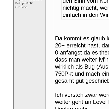
den Sinn vom Komp
 Beiträge: 8.868 
nichtig macht, wen
 Ort: Berlin 
einfach in den Wi
Da kommt es glaub ic
20+ erreicht hast, da
0 anfängst da es theo
dass man weiter lvl'n
wirklich als Bug (Aus 
750Pkt und mach ein
gesamt gut geschrie
Ich versteh zwar worau
weiter geht an Level 
Punkte mehr. 