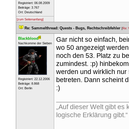
 Registriert: 06.08.2009 
 Beiträge: 3.767 
 Ort: Deutschland 
[zum Seitenanfang]
 
Re: Sammelthread: Quests - Bugs, Rechtschreibfehler
 
 [
Re: 
Gar nicht so einfach, b
Blackblood
 ​Nachkomme der Sieben 
wo 50 angezeigt werden,
noch den 53. Platz zu b
zumindest. :p) hinbekom
werden und wirklich nur
betreten. Dann scheint d
 Registriert: 22.12.2006 
 Beiträge: 8.868 
:)
 Ort: Berlin 
___________________
„Auf dieser Welt gibt es 
logische Erklärung gibt