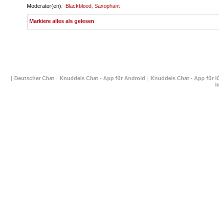
 Moderator(en): 
Blackblood
, 
Saxophant
 
Markiere alles als gelesen
| 
Deutscher Chat
 
| 
Knuddels Chat - App für Android
 
| 
Knuddels Chat - App für i
I