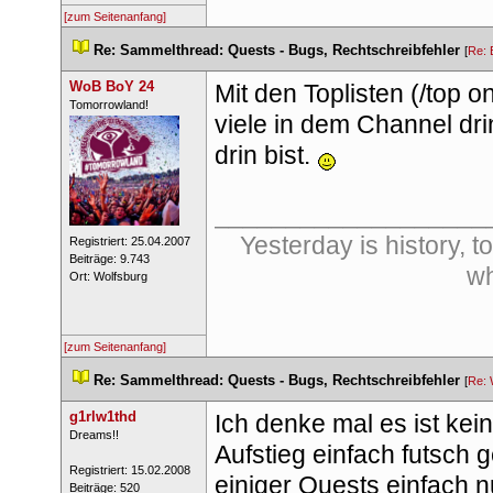
[zum Seitenanfang]
 
Re: Sammelthread: Quests - Bugs, Rechtschreibfehler
 
 [
Re: 
WoB BoY 24
Mit den Toplisten (/top o
 ​Tomorrowland! 
viele in dem Channel dri
drin bist. 
___________________
Yesterday is history, to
 Registriert: 25.04.2007 
 Beiträge: 9.743 
wh
 Ort: Wolfsburg 
[zum Seitenanfang]
 
Re: Sammelthread: Quests - Bugs, Rechtschreibfehler
 
 [
Re:
g1rlw1thd
Ich denke mal es ist kei
 ​Dreams!! 
Aufstieg einfach futsch
 Registriert: 15.02.2008 
einiger Quests einfach n
 Beiträge: 520 