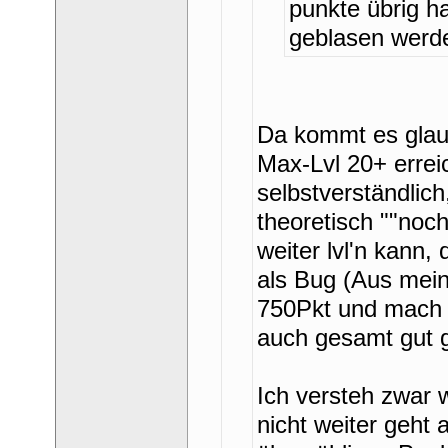
punkte übrig ha
geblasen werd
Da kommt es glaub
Max-Lvl 20+ erreic
elbstverständlich,
theoretisch ""noch
weiter lvl'n kann, 
als Bug (Aus meine
750Pkt und mach 
auch gesamt gut 
Ich versteh zwar w
nicht weiter geht 