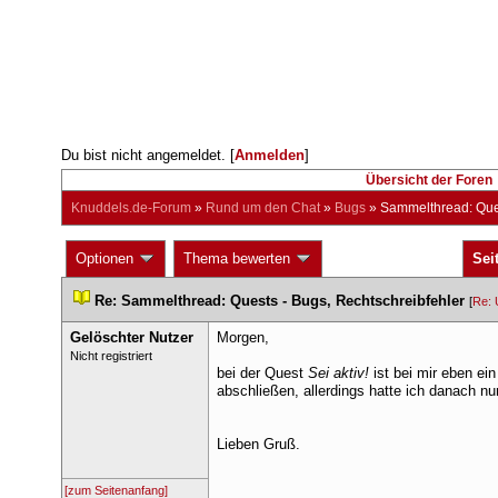
Du bist nicht angemeldet. [
Anmelden
] 
Übersicht der Foren
Knuddels.de-Forum
 » 
Rund um den Chat
 » 
Bug
 » 
Sammelthread: Ques
 Optionen 
 Thema bewerten 
Sei
 
Re: Sammelthread: Quests - Bugs, Rechtschreibfehler
 
 [
Re: 
Gelöschter Nutzer
Morgen,
 Nicht registriert 
bei der Quest 
Sei aktiv!
 ist bei mir eben ei
abschließen, allerdings hatte ich danach nu
Lieben Gruß.
[zum Seitenanfang]