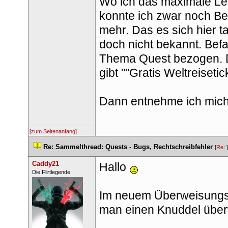
Wo ich das maximale Lev
konnte ich zwar noch B
mehr. Das es sich hier t
doch nicht bekannt. Befas
Thema Quest bezogen. D
gibt ""Gratis Weltreiseti
Dann entnehme ich mich
[zum Seitenanfang]
 
Re: Sammelthread: Quests - Bugs, Rechtschreibfehler
 
 [
Re: 
Caddy21
Hallo 
 ​Die Flirtlegende 
Im neuem Überweisungsf
man einen Knuddel überw