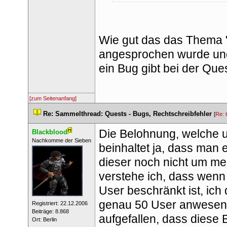
Wie gut das das Thema "
angesprochen wurde und 
ein Bug gibt bei der Ques
[zum Seitenanfang]
 
Re: Sammelthread: Quests - Bugs, Rechtschreibfehler
 
 [
Re: 
Die Belohnung, welche un
Blackblood
 ​Nachkomme der Sieben 
beinhaltet ja, dass man 
dieser noch nicht um mehr
verstehe ich, dass wenn
User beschränkt ist, ich
genau 50 User anwesend s
 Registriert: 22.12.2006 
 Beiträge: 8.868 
aufgefallen, dass diese B
 Ort: Berlin 