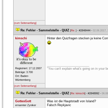
[zum Seitenanfang]
 
Re: Fehler - Sammelstelle - QUIZ
 
 [
Re: 
] - 
#2848444
 - 
02.06.2017, 
kimschi
Hinter den Quizfragen stecken ja keine Co
_________________________
 Registriert: 17.12.2007 
"You can't explain what's going on in your bra
 Beiträge: 3.700 
 Ort: Baden-
Württemberg 
[zum Seitenanfang]
 
Re: Fehler - Sammelstelle - QUIZ
 
 [
Re: kimschi
] - 
#2848992
 - 
06.06
GottesGott
Was ist die Hauptstadt von Island? 
Falsch Reykjavic
 ernan​nter ​Zynik​er​ 