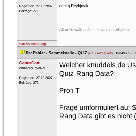
richtig Reykjavik
 Registriert: 27.12.2007 
 Beiträge: 271 
_________________________
Allen Gewalten Zum Trutz sich erhalten
[zum Seitenanfang]
 
Re: Fehler - Sammelstelle - QUIZ
 
 [
Re: GottesGott
] - 
#2849869
 - 
1
GottesGott
Welcher knuddels.de User
 ernan​nter ​Zynik​er​ 
Quiz-Rang Data?
 Registriert: 27.12.2007 
 Beiträge: 271 
Profi T
Frage umformuliert auf Sa
Rang Data gibt es nicht 