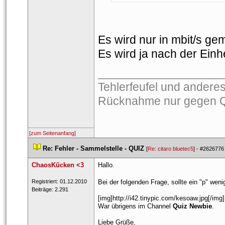
Es wird nur in mbit/s gem
Es wird ja nach der Einh
___________________
Tehlerfeufel und andere
Rücknahme nur gegen Q
[zum Seitenanfang]
 
Re: Fehler - Sammelstelle - QUIZ
 
 [
Re: citaro bluetec5
] - 
#2626776
ChaosKücken <3
Hallo.
 Registriert: 01.12.2010 
Bei der folgenden Frage, sollte ein "p" wen
 Beiträge: 2.291 
[img]http://i42.tinypic.com/kesoaw.jpg[/img]
War übrigens im Channel 
Quiz Newbie
.
Liebe Grüße,