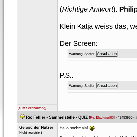
(
Richtige Antwort
): 
Phili
Klein Katja weiss das, we
Der Screen: 
Warnung! Spoiler! 
P.S.: 
Warnung! Spoiler! 
[zum Seitenanfang]
 
Re: Fehler - Sammelstelle - QUIZ
 
 [
Re: Blackmail83
] - 
#2453950
 - 
Gelöschter Nutzer
Hallo nochmals! 
 Nicht registriert 