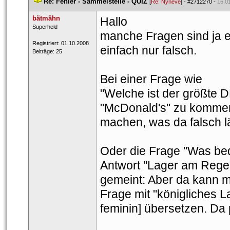
 
Re: Fehler - Sammelstelle - QUIZ
 
 [
Re: Nyneve
] - 
#2712270
 - 
16.0
bätmähn
Hallo
 Super​held​ 
manche Fragen sind ja e
 Registriert: 01.10.2008 
einfach nur falsch. 
 Beiträge: 25 
Bei einer Frage wie
"Welche ist der größte 
"McDonald's" zu kommen
machen, was da falsch lä
Oder die Frage "Was bed
Antwort "Lager am Regen"
gemeint: Aber da kann ma
Frage mit "königliches La
feminin] übersetzen. Da 