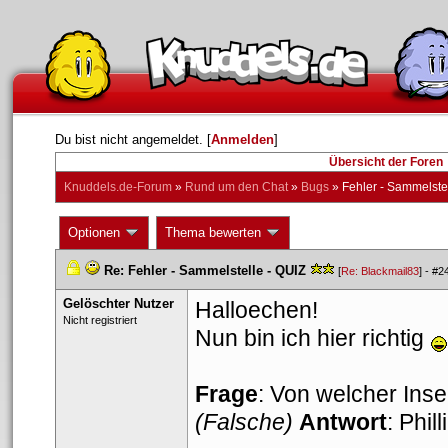
Du bist nicht angemeldet. [
Anmelden
] 
Übersicht der Foren
Knuddels.de-Forum
 » 
Rund um den Chat
 » 
Bug
 » 
Fehler - Sammelste
 Optionen 
 Thema bewerten 
 
 
Re: Fehler - Sammelstelle - QUIZ
 
 
 [
Re: Blackmail83
] - 
#2
Gelöschter Nutzer
Halloechen!
 Nicht registriert 
Nun bin ich hier richtig 
Frage
: Von welcher Inse
(Falsche)
 
Antwort
: Phil