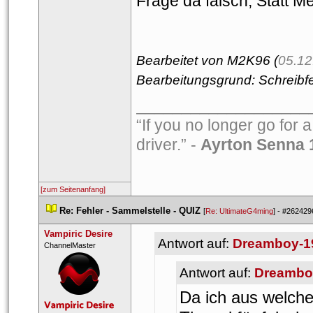
Frage da falsch, Statt Me
Bearbeitet von M2K96 (
05.12
Bearbeitungsgrund: Schreibfe
___________________
“If you no longer go for a
driver.” - 
Ayrton Senna 
[zum Seitenanfang]
 
Re: Fehler - Sammelstelle - QUIZ
 
 [
Re: UltimateG4ming
] - 
#262429
Vampiric Desire
Antwort auf: 
Dreamboy-1
 ​ChannelMaster 
Antwort auf: 
Dreambo
Da ich aus welch