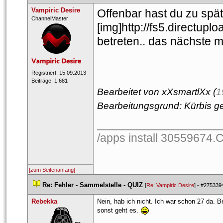
Vampiric Desire
 Offenbar hast du zu spä
 ​ChannelMaster 
 [img]http://fs5.directup
 betreten.. das nächste 
 Registriert: 15.09.2013 
 Beiträge: 1.681 
Bearbeitet von xXsmartlXx (
1
Bearbeitungsgrund: Kürbis ge
___________________
/apps install 30559674.
[zum Seitenanfang]
 
Re: Fehler - Sammelstelle - QUIZ
 
 [
Re: Vampiric Desire
] - 
#275339
Rebekka
Nein, hab ich nicht. Ich war schon 27 da. B
onst geht es. 