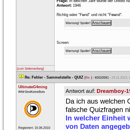
Frage:
 In welchen Jahr wurde der United Na
Antwort:
 1946
Richtig wäre "F
u
nd" und nicht "F
ou
nd". 
Warnung! Spoiler! 
Screen:
Warnung! Spoiler! 
[zum Seitenanfang]
 
Re: Fehler - Sammelstelle - QUIZ
 
 [
Re: 
] - 
#2620581
 - 
24.11.2013, 
UltimateG4ming
Antwort auf: 
Dreamboy-1
 ​#WirSindKeineBots 
Da ich aus welchen 
falsche Quizfragen ni
In welcher Einheit
von Daten angege
 Registriert: 15.06.2010 