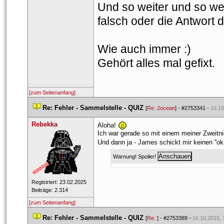
Und so weiter und so weit
falsch oder die Antwort 
Wie auch immer :)
Gehört alles mal gefixt. 
[zum Seitenanfang]
 
Re: Fehler - Sammelstelle - QUIZ
 
 [
Re: 2ocean
] - 
#2753341
 - 
16.10
Rebekka
Aloha! 
Ich war gerade so mit einem meiner Zweitni
Und dann ja - James schickt mir keinen ''ok 
Warnung! Spoiler! 
 Registriert: 23.02.2025 
 Beiträge: 2.314 
[zum Seitenanfang]
 
Re: Fehler - Sammelstelle - QUIZ
 
 [
Re: 
] - 
#2753389
 - 
16.10.2015, 