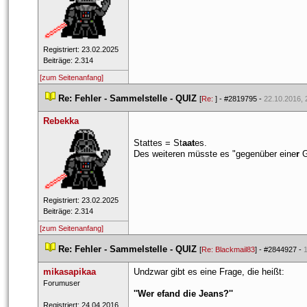
 Registriert: 23.02.2025 
 Beiträge: 2.314 
[zum Seitenanfang]
 
Re: Fehler - Sammelstelle - QUIZ
 
 [
Re: 
] - 
#2819795
 - 
22.10.2016, 
Rebekka
Stattes = St
aat
es.
Des weiteren müsste es "gegenüber eine
r
 
 Registriert: 23.02.2025 
 Beiträge: 2.314 
[zum Seitenanfang]
 
Re: Fehler - Sammelstelle - QUIZ
 
 [
Re: Blackmail83
] - 
#2844927
 - 
mikasapikaa
Undzwar gibt es eine Frage, die heißt:
 Forumuser 
''Wer efand die Jeans?''
 Registriert: 24.04.2016 