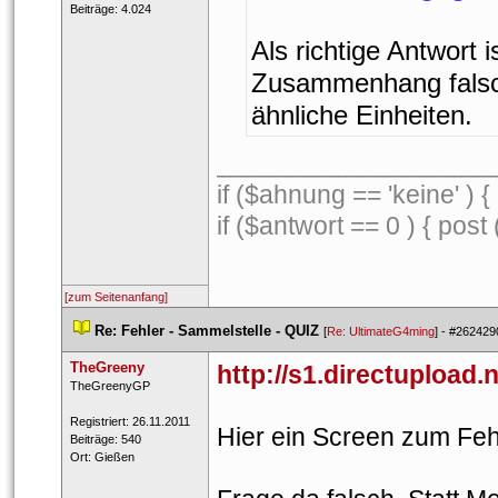
 Beiträge: 4.024 
Als richtige Antwort i
Zusammenhang falsch.
ähnliche Einheiten.
___________________
if ($ahnung == 'keine' ) 
if ($antwort == 0 ) { post 
[zum Seitenanfang]
 
Re: Fehler - Sammelstelle - QUIZ
 
 [
Re: UltimateG4ming
] - 
#262429
TheGreeny
http://s1.directupload
 TheGr​eenyG​P​ 
 Registriert: 26.11.2011 
Hier ein Screen zum Feh
 Beiträge: 540 
 Ort: Gießen 