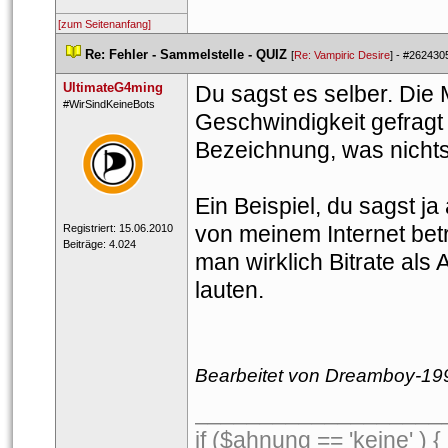
[zum Seitenanfang]
 
Re: Fehler - Sammelstelle - QUIZ
 
 [
Re: Vampiric Desire
] - 
#262430
UltimateG4ming
Du sagst es selber. Die M
 ​#WirSindKeineBots 
Geschwindigkeit gefragt w
Bezeichnung, was nichts m
Ein Beispiel, du sagst j
von meinem Internet beträ
 Registriert: 15.06.2010 
 Beiträge: 4.024 
man wirklich Bitrate als 
lauten. 
Bearbeitet von Dreamboy-199
___________________
if ($ahnung == 'keine' ) 