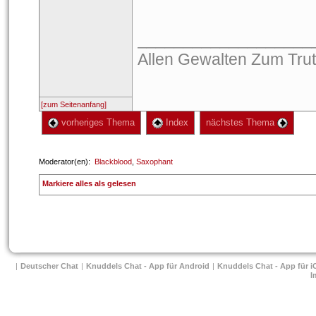
___________________
Allen Gewalten Zum Trut
[zum Seitenanfang]
 vorheriges Thema
 Index
 nächstes Thema 
 Moderator(en): 
Blackblood
, 
Saxophant
 
Markiere alles als gelesen
| 
Deutscher Chat
 
| 
Knuddels Chat - App für Android
 
| 
Knuddels Chat - App für i
I