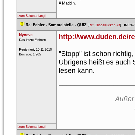
# Maddin.
[zum Seitenanfang]
 
Re: Fehler - Sammelstelle - QUIZ
 
 [
Re: ChaosKücken <3
] - 
#26267
Nyneve
http://www.duden.de/r
 ​Das letzte Einhorn 
 Registriert: 10.11.2010 
"Stopp" ist schon richtig
 Beiträge: 1.905 
Übrigens heißt es auch 
lesen kann.
___________________
Außer 
[zum Seitenanfang]