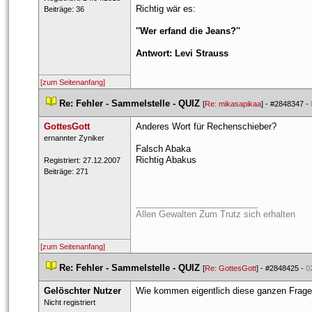
Richtig wär es: 
 Beiträge: 36 
''Wer erfand die Jeans?''
Antwort: Levi Straus
[zum Seitenanfang]
 
Re: Fehler - Sammelstelle - QUIZ
 
 [
Re: mikasapikaa
] - 
#2848347
 - 
GottesGott
Anderes Wort für Rechenschieber? 
 ernan​nter ​Zynik​er​ 
Falsch Abaka
Richtig Abaku
 Registriert: 27.12.2007 
 Beiträge: 271 
_________________________
Allen Gewalten Zum Trutz sich erhalten
[zum Seitenanfang]
 
Re: Fehler - Sammelstelle - QUIZ
 
 [
Re: GottesGott
] - 
#2848425
 - 
0
Gelöschter Nutzer
Wie kommen eigentlich diese ganzen Frage
 Nicht registriert 