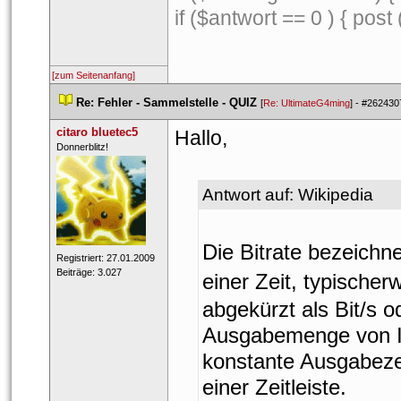
if ($antwort == 0 ) { post 
[zum Seitenanfang]
 
Re: Fehler - Sammelstelle - QUIZ
 
 [
Re: UltimateG4ming
] - 
#262430
citaro bluetec5
 Hallo, 
 ​Donnerblitz! 
Antwort auf: Wikipedia
Die Bitrate bezeichn
 Registriert: 27.01.2009 
 Beiträge: 3.027 
einer Zeit, typischer
abgekürzt als Bit/s o
Ausgabemenge von Inf
konstante Ausgabeze
einer Zeitleiste.