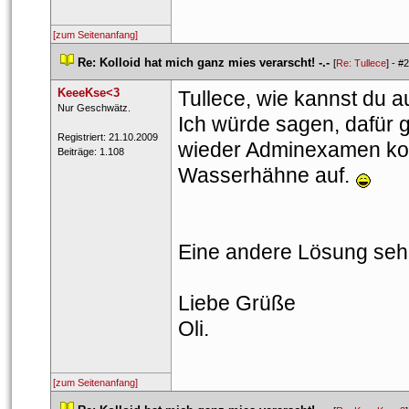
[zum Seitenanfang]
 
Re: Kolloid hat mich ganz mies verarscht! -.-
 
 [
Re: Tullece
] - 
#2
KeeeKse<3
Tullece, wie kannst du a
 ​Nur Geschwätz. 
Ich würde sagen, dafür g
 Registriert: 21.10.2009 
wieder Adminexamen kont
 Beiträge: 1.108 
Wasserhähne auf. 
Eine andere Lösung sehe
Liebe Grüße
Oli.
[zum Seitenanfang]