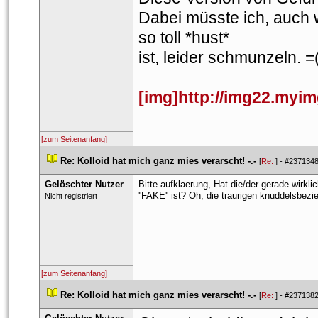
Dabei müsste ich, auch w
o toll *hust*
ist, leider schmunzeln. =
[img]http://img22.myi
[zum Seitenanfang]
 
Re: Kolloid hat mich ganz mies verarscht! -.-
 
 [
Re: 
] - 
#237134
Gelöschter Nutzer
Bitte aufklaerung, Hat die/der gerade wirkl
''FAKE'' ist? Oh, die traurigen knuddelsbez
 Nicht registriert 
[zum Seitenanfang]
 
Re: Kolloid hat mich ganz mies verarscht! -.-
 
 [
Re: 
] - 
#237138