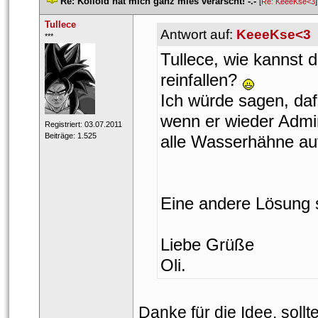
 
Re: Kolloid hat mich ganz mies verarscht! -.-
 
 [
Re: KeeeKse<3
]
Tullece
Antwort auf: 
KeeeKse<3
 ***​ 
Tullece, wie kannst d
reinfallen? 
Ich würde sagen, dafü
wenn er wieder Admin
 Registriert: 03.07.2011 
 Beiträge: 1.525 
alle Wasserhähne auf
Eine andere Lösung s
Liebe Grüße
Oli.
Danke für die Idee, soll