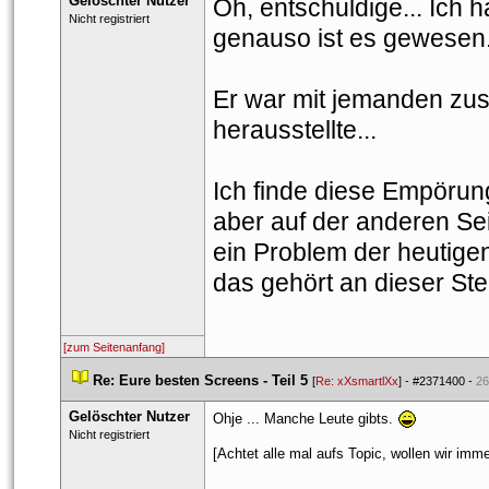
Gelöschter Nutzer
Oh, entschuldige... Ich h
 Nicht registriert 
genauso ist es gewesen.
Er war mit jemanden zus
herausstellte... 
Ich finde diese Empörung
aber auf der anderen Sei
ein Problem der heutige
das gehört an dieser Stel
[zum Seitenanfang]
 
Re: Eure besten Screens - Teil 5
 
 [
Re: xXsmartlXx
] - 
#2371400
 - 
26
Gelöschter Nutzer
Ohje ... Manche Leute gibts. 
 Nicht registriert 
[Achtet alle mal aufs Topic, wollen wir imm