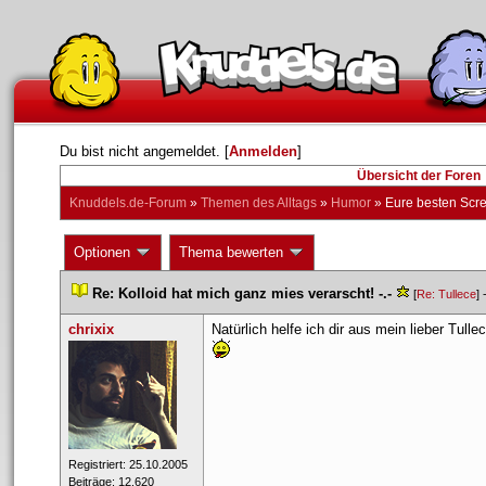
Du bist nicht angemeldet. [
Anmelden
] 
Übersicht der Foren
Knuddels.de-Forum
 » 
Themen des Alltag
 » 
Humor
 » 
Eure besten Scree
 Optionen 
 Thema bewerten 
 
Re: Kolloid hat mich ganz mies verarscht! -.-
 
 
 [
Re: Tullece
] 
chrixix
Natürlich helfe ich dir aus mein lieber Tull
 Registriert: 25.10.2005 
 Beiträge: 12.620 