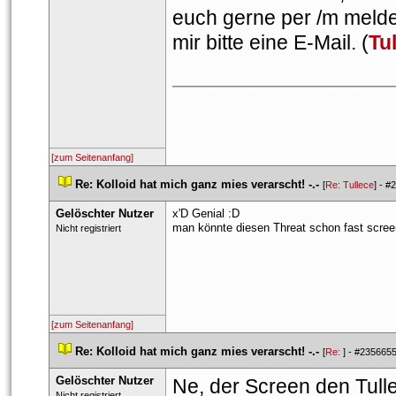
euch gerne per /m melden 
mir bitte eine E-Mail. (
Tu
___________________
[zum Seitenanfang]
 
Re: Kolloid hat mich ganz mies verarscht! -.-
 
 [
Re: Tullece
] - 
#2
Gelöschter Nutzer
x'D Genial :D
man könnte diesen Threat schon fast screen
 Nicht registriert 
[zum Seitenanfang]
 
Re: Kolloid hat mich ganz mies verarscht! -.-
 
 [
Re: 
] - 
#235665
Gelöschter Nutzer
 Ne, der Screen den Tulle
 Nicht registriert 