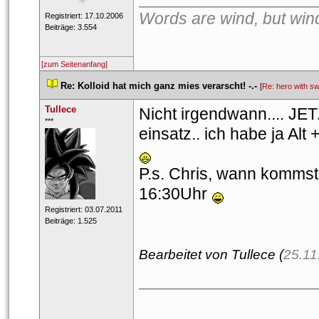
Words are wind, but wind 
 Registriert: 17.10.2006 
 Beiträge: 3.554 
[zum Seitenanfang]
 
Re: Kolloid hat mich ganz mies verarscht! -.-
 
 [
Re: hero with sw
Tullece
Nicht irgendwann.... JET
 ***​ 
einsatz.. ich habe ja Alt 
P.s. Chris, wann kommst 
16:30Uhr 
 Registriert: 03.07.2011 
 Beiträge: 1.525 
Bearbeitet von Tullece (
25.11
___________________