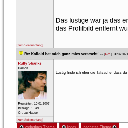
Das lustige war ja das e
das Profilbild entfernt wu
[zum Seitenanfang]
 
Re: Kolloid hat mich ganz mies verarscht! -.-
 
 [
Re: 
] - 
#237207
Ruffy Shank
 Damon​.​ 
Lustig finde ich eher die Tatsache, dass du
 Registriert: 10.01.2007 
 Beiträge: 1.949 
 Ort: zu Hause 
[zum Seitenanfang]
 vorheriges Thema
 Index
 nächstes Thema 