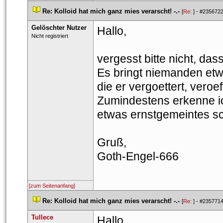
 
Re: Kolloid hat mich ganz mies verarscht! -.-
 
 [
Re: 
] - 
#235672
Gelöschter Nutzer
Hallo,
 Nicht registriert 
vergesst bitte nicht, da
Es bringt niemanden etw
die er vergoettert, veroeff
Zumindestens erkenne i
etwas ernstgemeintes sc
Gruß,
Goth-Engel-666
[zum Seitenanfang]
 
Re: Kolloid hat mich ganz mies verarscht! -.-
 
 [
Re: 
] - 
#235771
Tullece
Hallo,