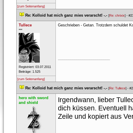
[zum Seitenanfang]
 
Re: Kolloid hat mich ganz mies verarscht! -.-
 
 [
Re: chrixix
] - 
#2
Tullece
Geschrieben - Getan. Trotzdem schuldet Kol
 ***​ 
_________________________
 Registriert: 03.07.2011 
 Beiträge: 1.525 
[zum Seitenanfang]
 
Re: Kolloid hat mich ganz mies verarscht! -.-
 
 [
Re: Tullece
] - 
#2
hero with sword 
Irgendwann, lieber Tullece
and shield
dich küssen. Eventuell ha
Zeile und kopiert aus Ve
___________________