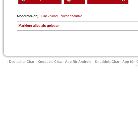
 Moderator(en): 
Blackblood
, 
Plueschzombie
 
Markiere alles als gelesen
| 
Deutscher Chat
 
| 
Knuddels Chat - App für Android
 
| 
Knuddels Chat - App für i
I