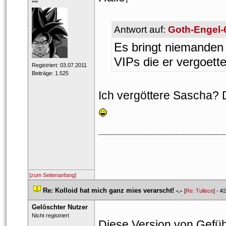
 ***​ 
Antwort auf: 
Goth-Engel-
Es bringt niemanden 
VIPs die er vergoetter
 Registriert: 03.07.2011 
 Beiträge: 1.525 
Ich vergöttere Sascha? Da
___________________
[zum Seitenanfang]
 
Re: Kolloid hat mich ganz mies verarscht! -.-
 
 [
Re: Tullece
] - 
#2
Gelöschter Nutzer
 Nicht registriert 
Diese Version von Gefühls