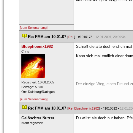
[zum Seitenanfang]
 
Re: FMV am 10.01.07
 
 [
Re: 
] - 
#1010178
 - 
12.01.2007, 20:00:34
Bluephoenix1982
Schieß die alte doch endlich mal 
 ​Chris 
Kann sich mal endlich einer drum
_________________________
 Registriert: 10.08.2005 
Der einzige Weg, einen Freund zu 
 Beiträge: 5.870 
 Ort: Duisburg/Ratingen 
[zum Seitenanfang]
 
Re: FMV am 10.01.07
 
 [
Re: Bluephoenix1982
] - 
#1010312
 - 
12.01.20
Gelöschter Nutzer
Du willst sie doch nur haben. Pf
 Nicht registriert 