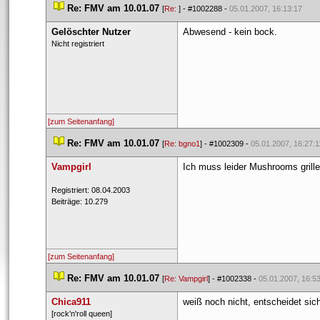
 
Re: FMV am 10.01.07
 
 [
Re: 
] - 
#1002288
 - 
05.01.2007, 16:13:17
Gelöschter Nutzer
Abwesend - kein bock.
 Nicht registriert 
[zum Seitenanfang]
 
Re: FMV am 10.01.07
 
 [
Re: bgno1
] - 
#1002309
 - 
05.01.2007, 16:27:1
Vampgirl
Ich muss leider Mushrooms grill
 Registriert: 08.04.2003 
 Beiträge: 10.279 
[zum Seitenanfang]
 
Re: FMV am 10.01.07
 
 [
Re: Vampgirl
] - 
#1002338
 - 
05.01.2007, 16:5
Chica911
weiß noch nicht, entscheidet sic
 ​[rock'n'roll queen] 