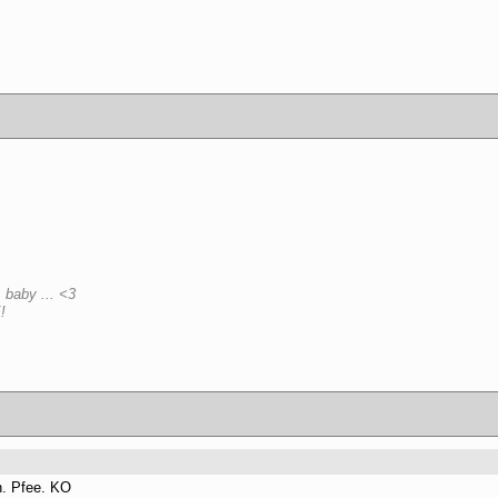
 baby ... <3
!
n. Pfee. KO 