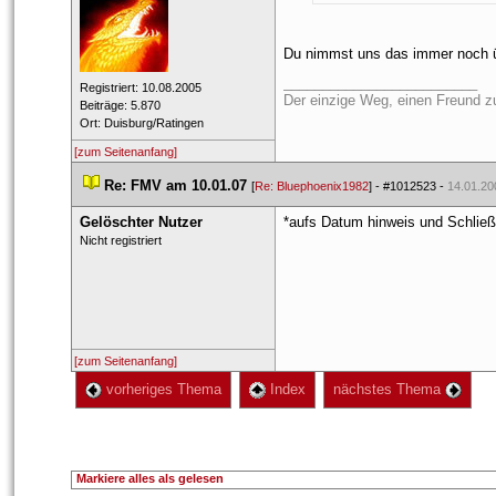
Du nimmst uns das immer noch übe
_________________________
 Registriert: 10.08.2005 
Der einzige Weg, einen Freund zu 
 Beiträge: 5.870 
 Ort: Duisburg/Ratingen 
[zum Seitenanfang]
 
Re: FMV am 10.01.07
 
 [
Re: Bluephoenix1982
] - 
#1012523
 - 
14.01.20
Gelöschter Nutzer
*aufs Datum hinweis und Schließ
 Nicht registriert 
[zum Seitenanfang]
 vorheriges Thema
 Index
 nächstes Thema 
Markiere alles als gelesen