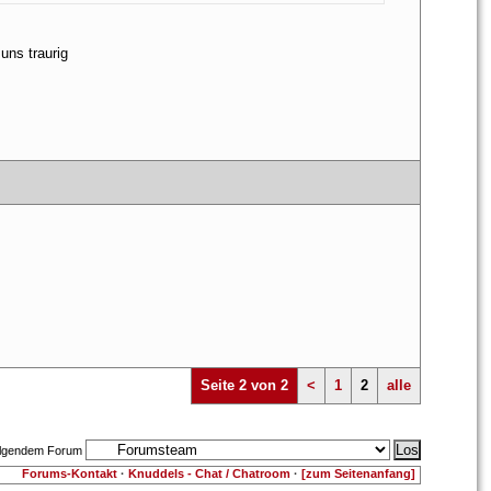
uns traurig
 
 
Seite 2 von 2
<
1
2
alle
olgendem Forum
 
 
Forums-Kontakt
 · 
Knuddels - Chat / Chatroom
 · 
[zum Seitenanfang]