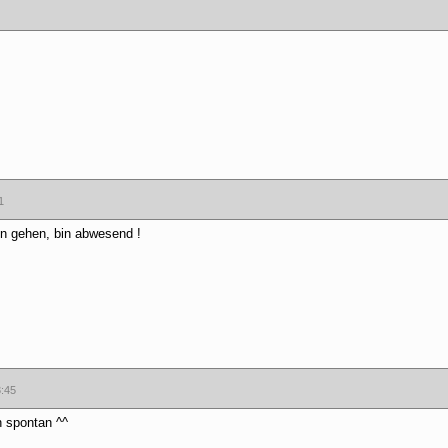
1
en gehen, bin abwesend !
3:45
h spontan ^^