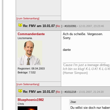
[zum Seitenanfang]
 
Re: FMV am 10.01.07
 
 [
Re: 
] - 
#1010391
 - 
12.01.2007, 23:23:46
Commanderdante
Ach du scheiße. Vergessen.
Sorry.
 Liszt​omani​a.​ 
dante
_________________________
'Cause I'm just a teenage dirtbag,
 Registriert: 08.04.2003 
Ich bin so klug! K-L-U-K! K-L-U-K
 Beiträge: 7.532 
(Homer Simpson)
[zum Seitenanfang]
 
Re: FMV am 10.01.07
 
 [
Re: 
] - 
#1011218
 - 
13.01.2007, 21:24:20
Bluephoenix1982
Zitat:
 ​Chris 
Du willst sie doch nur habe