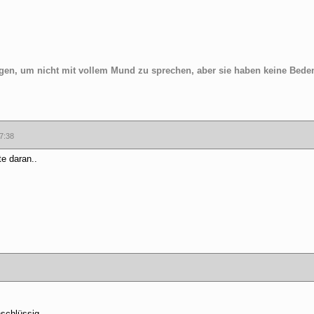
gen, um nicht mit vollem Mund zu sprechen, aber sie haben keine Beden
7:38
e daran..
nschlüssig