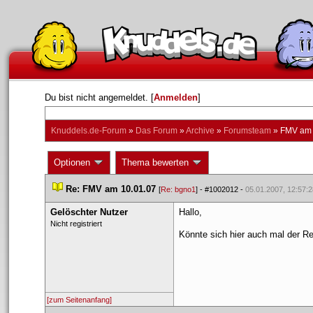
Du bist nicht angemeldet. [
Anmelden
] 
Knuddels.de-Forum
 » 
Das Forum
 » 
Archive
 » 
Forumsteam
 » 
FMV am 
 Optionen 
 Thema bewerten 
 
Re: FMV am 10.01.07
 
 [
Re: bgno1
] - 
#1002012
 - 
05.01.2007, 12:57:2
Gelöschter Nutzer
Hallo,
 Nicht registriert 
Könnte sich hier auch mal der Re
[zum Seitenanfang]