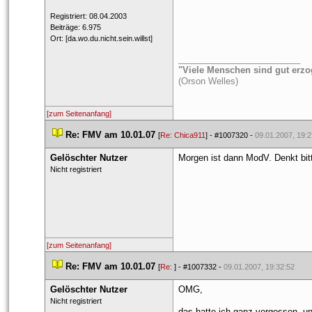
 Registriert: 08.04.2003 
 Beiträge: 6.975 
 Ort: [da.wo.du.nicht.sein.willst] 
_________________________
"Viele Menschen sind gut erzo
(Orson Welles)
[zum Seitenanfang]
 
Re: FMV am 10.01.07
 
 [
Re: Chica911
] - 
#1007320
 - 
09.01.2007, 19:2
Gelöschter Nutzer
Morgen ist dann ModV. Denkt bitt
 Nicht registriert 
[zum Seitenanfang]
 
Re: FMV am 10.01.07
 
 [
Re: 
] - 
#1007332
 - 
09.01.2007, 19:32:52
Gelöschter Nutzer
OMG, 
 Nicht registriert 
das hatte ich ganz vergessen. u