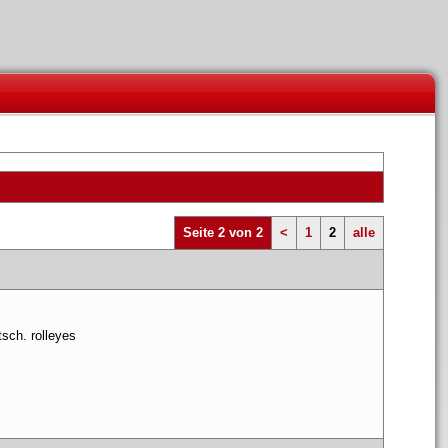
Seite 2 von 2
<
1
2
alle
tsch. rolleye
 