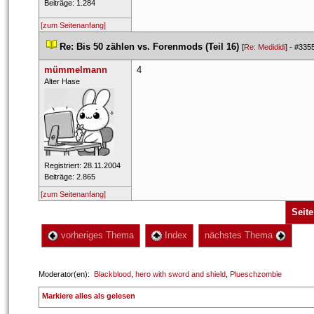
 Beiträge: 1.284 
[zum Seitenanfang]
 
Re: Bis 50 zählen vs. Forenmods (Teil 16)
 
 [
Re: Medididi
] - 
#335
mümmelmann
4
 Alter​ Hase​ 
 Registriert: 28.11.2004 
 Beiträge: 2.865 
[zum Seitenanfang]
Seite
 vorheriges Thema
 Index
 nächstes Thema 
 Moderator(en): 
Blackblood
, 
hero with sword and shield
, 
Plueschzombie
 
Markiere alles als gelesen