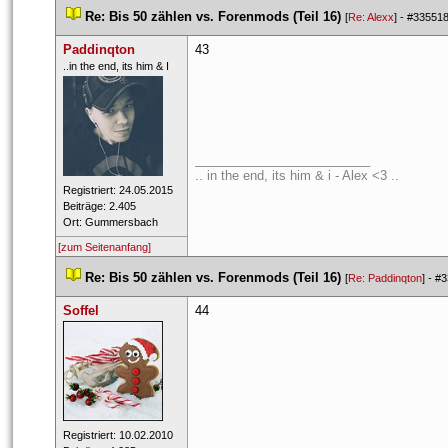
 
Re: Bis 50 zählen vs. Forenmods (Teil 16)
 
 [
Re: Alexx
] - 
#33551
Paddinqton
43
 ​..in the end, its him & I 
_________________________
.. in the end, its him & i - Alex <3 ..
 Registriert: 24.05.2015 
 Beiträge: 2.405 
 Ort: Gummersbach 
[zum Seitenanfang]
 
Re: Bis 50 zählen vs. Forenmods (Teil 16)
 
 [
Re: Paddinqton
] - 
#3
Soffel
44
 Registriert: 10.02.2010 