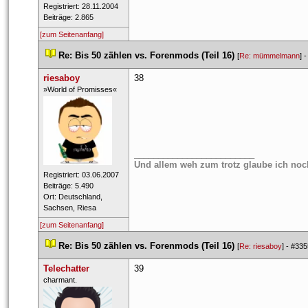
 Registriert: 28.11.2004 
 Beiträge: 2.865 
[zum Seitenanfang]
 
Re: Bis 50 zählen vs. Forenmods (Teil 16)
 
 [
Re: mümmelmann
] -
riesaboy
38
 ​»World of Promisses« 
_________________________
Und allem weh zum trotz glaube ich noc
 Registriert: 03.06.2007 
 Beiträge: 5.490 
 Ort: Deutschland, 
Sachsen, Riesa 
[zum Seitenanfang]
 
Re: Bis 50 zählen vs. Forenmods (Teil 16)
 
 [
Re: riesaboy
] - 
#335
Telechatter
39
 ​charmant. 