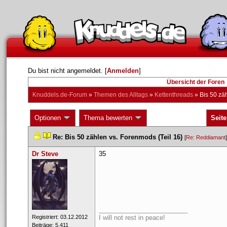
Du bist nicht angemeldet. [
Anmelden
] 
Übersicht der Foren
Knuddels.de-Forum
 » 
Themen des Alltag
 » 
Kettenthread
 » 
Bis 50 zä
 Optionen 
 Thema bewerten 
Seite
 
 
Re: Bis 50 zählen vs. Forenmods (Teil 16)
 
 [
Re: Reddiamant
Dr Steve
35
_________________________
 Registriert: 03.12.2012 
I will not rest in peace!
 Beiträge: 5.411 