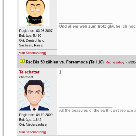
_________________________
Und allem weh zum trotz glaube ich noc
 Registriert: 03.06.2007 
 Beiträge: 5.490 
 Ort: Deutschland, 
Sachsen, Riesa 
[zum Seitenanfang]
 
Re: Bis 50 zählen vs. Forenmods (Teil 16)
 
 [
Re: riesaboy
] - 
#335
Telechatter
1
 ​charmant. 
_________________________
All the treasures of the earth can’t replace 
 Registriert: 04.10.2009 
 Beiträge: 1.642 
 Ort: Niedersachsen 
[zum Seitenanfang]