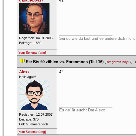
garath-boy17
41
_________________________
 Registriert: 04.01.2005 
Sei du wie du bist und verändere dich nicht
 Beiträge: 1.850 
[zum Seitenanfang]
 
Re: Bis 50 zählen vs. Forenmods (Teil 16)
 
 [
Re: garath-boy17
] - 
Alexx
42
 ​Hello again! 
_________________________
Es grüßt euch:
 Dat Alexx 
 Registriert: 12.07.2007 
 Beiträge: 370 
 Ort: Gummersbach 
[zum Seitenanfang]