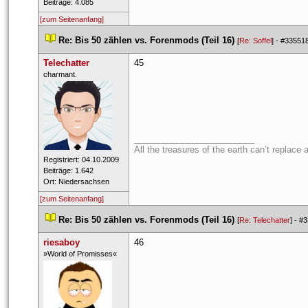
 Beiträge: 4.085 
[zum Seitenanfang]
 
Re: Bis 50 zählen vs. Forenmods (Teil 16)
 
 [
Re: Soffel
] - 
#33551
Telechatter
45
 ​charmant. 
_________________________
All the treasures of the earth can’t replace 
 Registriert: 04.10.2009 
 Beiträge: 1.642 
 Ort: Niedersachsen 
[zum Seitenanfang]
 
Re: Bis 50 zählen vs. Forenmods (Teil 16)
 
 [
Re: Telechatter
] - 
#3
riesaboy
46
 ​»World of Promisses« 