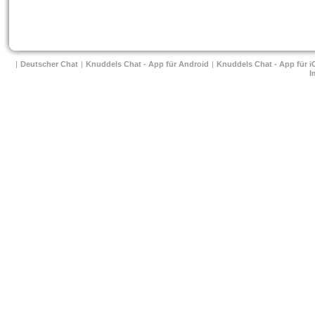
| 
Deutscher Chat
 
| 
Knuddels Chat - App für Android
 
| 
Knuddels Chat - App für i
I