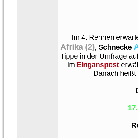
Im 4. Rennen erwart
Afrika (2)
A
, 
Schnecke 
Tippe in der Umfrage auf
im 
Einganspost
 erwä
Danach heißt
17
R