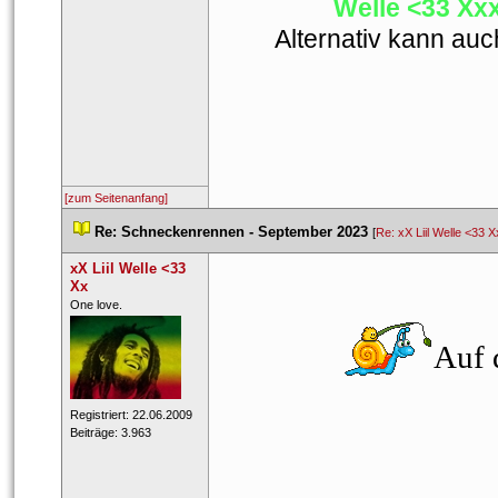
Welle <33 Xx
Alternativ kann auc
[zum Seitenanfang]
 
Re: Schneckenrennen - September 2023
 
 [
Re: xX Liil Welle <33 X
xX Liil Welle <33 
Xx
 ​One love. 
Auf d
 Registriert: 22.06.2009 
 Beiträge: 3.963 