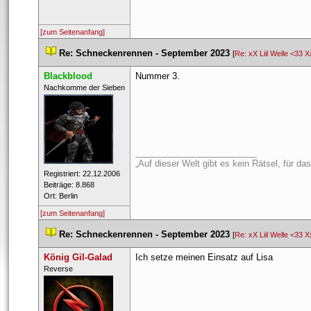
[zum Seitenanfang]
 
Re: Schneckenrennen - September 2023
 
 [
Re: xX Liil Welle <33 X
Blackblood
Nummer 3.
 ​Nachkomme der Sieben 
_________________________
„Auf dieser Welt gibt es kein Rätsel, für d
 Registriert: 22.12.2006 
 Beiträge: 8.868 
 Ort: Berlin 
[zum Seitenanfang]
 
Re: Schneckenrennen - September 2023
 
 [
Re: xX Liil Welle <33 X
König Gil-Galad
Ich setze meinen Einsatz auf Lisa
 ​Reverse 