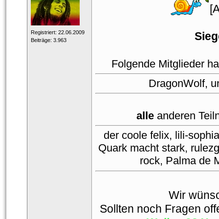
[
 Registriert: 22.06.2009 
Sieg
 Beiträge: 3.963 
Folgende Mitglieder hab
DragonWolf, u
alle
 anderen Teil
der coole felix, lili-sop
Quark macht stark, rulezg
rock, Palma de 
Wir wünsc
Sollten noch Fragen offe