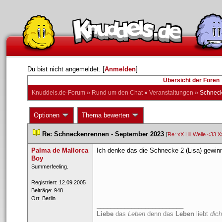
Du bist nicht angemeldet. [
Anmelden
] 
Übersicht der Foren
Knuddels.de-Forum
 » 
Rund um den Chat
 » 
Veranstaltungen
 » 
Schneck
 Optionen 
 Thema bewerten 
 
Re: Schneckenrennen - September 2023
 
 [
Re: xX Liil Welle <33 X
Palma de Mallorca 
Ich denke das die Schnecke 2 (Lisa) gewinn
Boy
 ​Summerfeeling. 
 Registriert: 12.09.2005 
 Beiträge: 948 
 Ort: Berlin 
_________________________
Liebe
 das 
Leben
 denn das 
Leben
 liebt 
dich