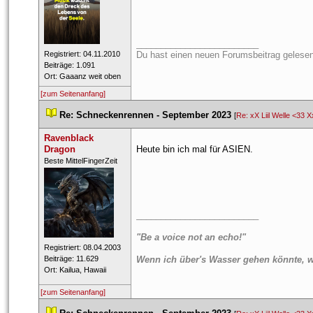
_________________________
 Registriert: 04.11.2010 
Du hast einen neuen Forumsbeitrag gelesen
 Beiträge: 1.091 
 Ort: Gaaanz weit oben 
[zum Seitenanfang]
 
Re: Schneckenrennen - September 2023
 
 [
Re: xX Liil Welle <33 X
Ravenblack 
Dragon
Heute bin ich mal für ASIEN.
 ​Beste MittelFingerZeit 
_________________________
"Be a voice not an echo!"
 Registriert: 08.04.2003 
 Beiträge: 11.629 
Wenn ich über's Wasser gehen könnte, w
 Ort: Kailua, Hawaii 
[zum Seitenanfang]