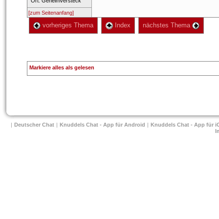
 Ort: Geheimversteck 
[zum Seitenanfang]
 vorheriges Thema
 Index
 nächstes Thema 
Markiere alles als gelesen
| 
Deutscher Chat
 
| 
Knuddels Chat - App für Android
 
| 
Knuddels Chat - App für i
I