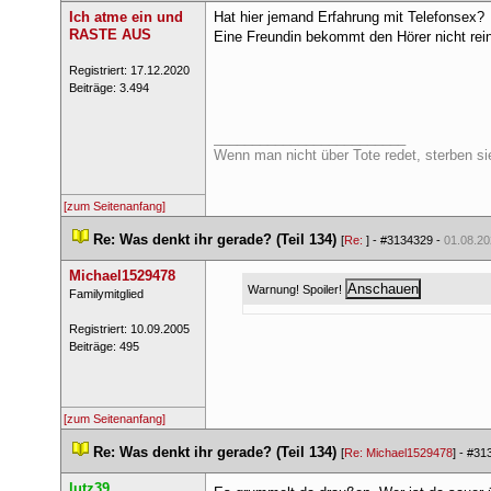
Ich atme ein und 
Hat hier jemand Erfahrung mit Telefonsex? 
RASTE AUS
Eine Freundin bekommt den Hörer nicht rein
 Registriert: 17.12.2020 
 Beiträge: 3.494 
_________________________
Wenn man nicht über Tote redet, sterben sie
[zum Seitenanfang]
 
Re: Was denkt ihr gerade? (Teil 134)
 
 [
Re: 
] - 
#3134329
 - 
01.08.20
Michael1529478
Warnung! Spoiler! 
 ​Familymitglied 
 Registriert: 10.09.2005 
 Beiträge: 495 
[zum Seitenanfang]
 
Re: Was denkt ihr gerade? (Teil 134)
 
 [
Re: Michael1529478
] - 
#31
lutz39