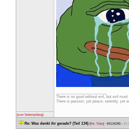
_________________________
There is no good without evil, but evil must 
There is passion, yet peace; serenity, yet e
[zum Seitenanfang]
 
Re: Was denkt ihr gerade? (Teil 134)
 
 [
Re: Toby
] - 
#3134285
 - 
31.