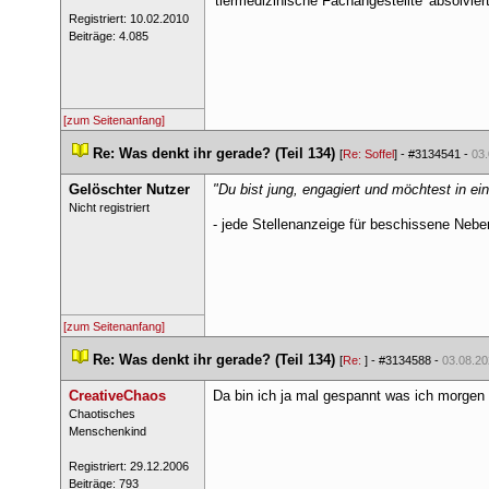
'tiermedizinische Fachangestellte' absolvier
 Registriert: 10.02.2010 
 Beiträge: 4.085 
[zum Seitenanfang]
 
Re: Was denkt ihr gerade? (Teil 134)
 
 [
Re: Soffel
] - 
#3134541
 - 
03.
Gelöschter Nutzer
"Du bist jung, engagiert und möchtest in 
 Nicht registriert 
- jede Stellenanzeige für beschissene Nebe
[zum Seitenanfang]
 
Re: Was denkt ihr gerade? (Teil 134)
 
 [
Re: 
] - 
#3134588
 - 
03.08.20
CreativeChao
Da bin ich ja mal gespannt was ich morge
 ​Chaotisches 
Menschenkind 
 Registriert: 29.12.2006 
 Beiträge: 793 