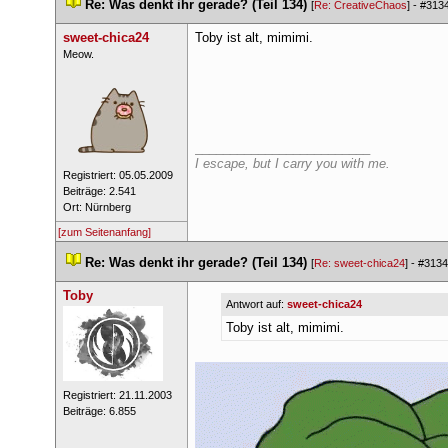
 
Re: Was denkt ihr gerade? (Teil 134)
 
 [
Re: CreativeChao
] - 
#313
weet-chica24
Toby ist alt, mimimi.
 ​Meow. 
_________________________
I escape, but I carry you with me.
 Registriert: 05.05.2009 
 Beiträge: 2.541 
 Ort: Nürnberg 
[zum Seitenanfang]
 
Re: Was denkt ihr gerade? (Teil 134)
 
 [
Re: sweet-chica24
] - 
#3134
Toby
Antwort auf: 
weet-chica24
Toby ist alt, mimimi.
 Registriert: 21.11.2003 
 Beiträge: 6.855 