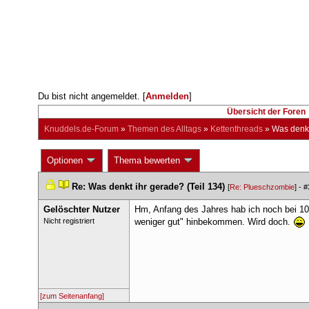
Du bist nicht angemeldet. [
Anmelden
] 
Übersicht der Foren
Knuddels.de-Forum
 » 
Themen des Alltag
 » 
Kettenthread
 » 
Was denkt
 Optionen 
 Thema bewerten 
 
 
Re: Was denkt ihr gerade? (Teil 134)
 
 [
Re: Plueschzombie
] - 
#
Gelöschter Nutzer
Hm, Anfang des Jahres hab ich noch bei 10
 Nicht registriert 
weniger gut" hinbekommen. Wird doch. 
[zum Seitenanfang]