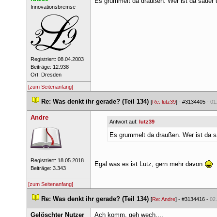
Es grummelt da draußen. Wer ist da sauer 
 ​Innovationsbremse 
 Registriert: 08.04.2003 
 Beiträge: 12.938 
 Ort: Dresden 
[zum Seitenanfang]
 
Re: Was denkt ihr gerade? (Teil 134)
 
 [
Re: lutz39
] - 
#3134405
 - 
01
Andre
Antwort auf: 
lutz39
Es grummelt da draußen. Wer ist da s
 Registriert: 18.05.2018 
Egal was es ist Lutz, gern mehr davon 
 Beiträge: 3.343 
[zum Seitenanfang]
 
Re: Was denkt ihr gerade? (Teil 134)
 
 [
Re: Andre
] - 
#3134416
 - 
02
Gelöschter Nutzer
Ach komm, geh wech....