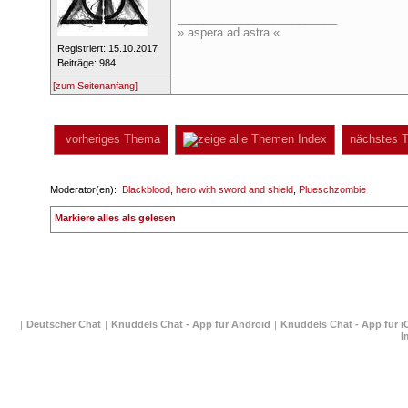
_________________________
» aspera ad astra «
 Registriert: 15.10.2017 
 Beiträge: 984 
[zum Seitenanfang]
 vorheriges Thema
 Index
 nächstes 
 Moderator(en): 
Blackblood
, 
hero with sword and shield
, 
Plueschzombie
 
Markiere alles als gelesen
| 
Deutscher Chat
 
| 
Knuddels Chat - App für Android
 
| 
Knuddels Chat - App für i
I