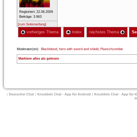
 Registriert: 22.06.2009 
 Beiträge: 3.963 
[zum Seitenanfang]
 vorheriges Thema
 Index
 nächstes Thema 
Se
 Moderator(en): 
Blackblood
, 
hero with sword and shield
, 
Plueschzombie
 
Markiere alles als gelesen
| 
Deutscher Chat
 
| 
Knuddels Chat - App für Android
 
| 
Knuddels Chat - App für i
I