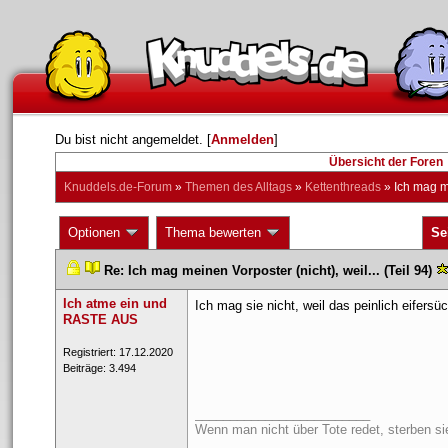
Du bist nicht angemeldet. [
Anmelden
] 
Übersicht der Foren
Knuddels.de-Forum
 » 
Themen des Alltag
 » 
Kettenthread
 » 
Ich mag me
 Optionen 
 Thema bewerten 
Se
 
 
Re: Ich mag meinen Vorposter (nicht), weil... (Teil 94)
 
Ich atme ein und 
Ich mag sie nicht, weil das peinlich eifersüch
RASTE AUS
 Registriert: 17.12.2020 
 Beiträge: 3.494 
_________________________
Wenn man nicht über Tote redet, sterben sie