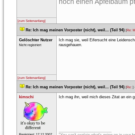
noch einen Apfelbaum p
[zum Seitenanfang]
 
Re: Ich mag meinen Vorposter (nicht), weil... (Teil 94)
 
 [
Re: M
Gelöschter Nutzer
Ich mag sie, weil Eifersucht eine Leidenscha
rausgehauen.
 Nicht registriert 
[zum Seitenanfang]
 
Re: Ich mag meinen Vorposter (nicht), weil... (Teil 94)
 
 [
Re: 
] 
kimschi
Ich mag ihn, weil mich dieses Zitat an ein g
_________________________
 Registriert: 17.12.2007 
"You can't explain what's going on in your bra