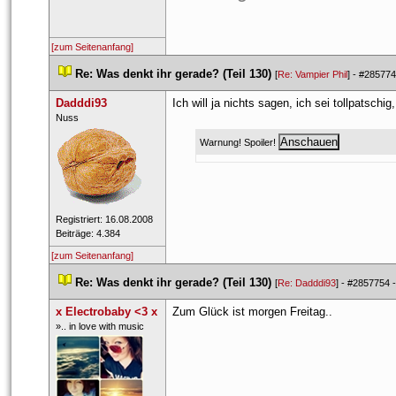
[zum Seitenanfang]
 
Re: Was denkt ihr gerade? (Teil 130)
 
 [
Re: Vampier Phil
] - 
#285774
Dadddi93
Ich will ja nichts sagen, ich sei tollpatschig,
 ​Nuss 
Warnung! Spoiler! 
 Registriert: 16.08.2008 
 Beiträge: 4.384 
[zum Seitenanfang]
 
Re: Was denkt ihr gerade? (Teil 130)
 
 [
Re: Dadddi93
] - 
#2857754
 -
x Electrobaby <3 x
 Zum Glück ist morgen Freitag..
 ​».. in love with music 