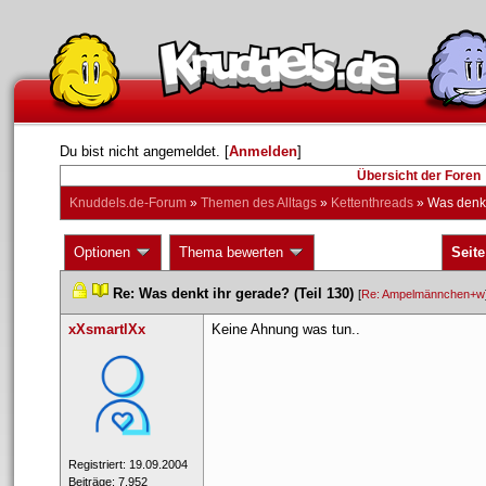
Du bist nicht angemeldet. [
Anmelden
] 
Übersicht der Foren
Knuddels.de-Forum
 » 
Themen des Alltag
 » 
Kettenthread
 » 
Was denkt
 Optionen 
 Thema bewerten 
Seite
 
 
Re: Was denkt ihr gerade? (Teil 130)
 
 [
Re: Ampelmännchen+w
xXsmartlXx
Keine Ahnung was tun..
 Registriert: 19.09.2004 
 Beiträge: 7.952 