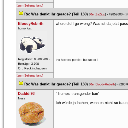
[zum Seitenanfang]
 
Re: Was denkt ihr gerade? (Teil 130)
 
 [
Re: ZaZipp
] - 
#2857608
 - 
2
BloodyRebirth
where did I go wrong? Was ist da jetzt pass
 ​humorlos. 
_________________________
 Registriert: 05.08.2005 
the horrors persist, but so do i.
 Beiträge: 3.700 
 Ort: Recklinghausen 
[zum Seitenanfang]
 
Re: Was denkt ihr gerade? (Teil 130)
 
 [
Re: BloodyRebirth
] - 
#2857
Dadddi93
"Trump's transgender ban"
 ​Nuss 
Ich würde ja lachen, wenn es nicht so trauri