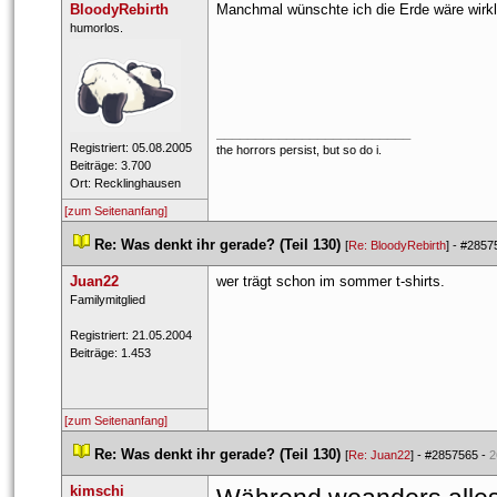
BloodyRebirth
Manchmal wünschte ich die Erde wäre wirkl
 ​humorlos. 
_________________________
 Registriert: 05.08.2005 
the horrors persist, but so do i.
 Beiträge: 3.700 
 Ort: Recklinghausen 
[zum Seitenanfang]
 
Re: Was denkt ihr gerade? (Teil 130)
 
 [
Re: BloodyRebirth
] - 
#2857
Juan22
wer trägt schon im sommer t-shirts.
 ​Familymitglied 
 Registriert: 21.05.2004 
 Beiträge: 1.453 
[zum Seitenanfang]
 
Re: Was denkt ihr gerade? (Teil 130)
 
 [
Re: Juan22
] - 
#2857565
 - 
2
kimschi