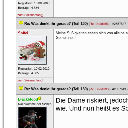
 Registriert: 16.08.2008 
 Beiträge: 4.384 
[zum Seitenanfang]
 
Re: Was denkt ihr gerade? (Teil 130)
 
 [
Re: Dadddi93
] - 
#2857647
 -
Soffel
Meine Süßigkeiten essen sich von alleine a
Gemeinheit!
 Registriert: 10.02.2010 
 Beiträge: 4.085 
[zum Seitenanfang]
 
Re: Was denkt ihr gerade? (Teil 130)
 
 [
Re: Dadddi93
] - 
#2857649
 -
Die Dame riskiert, jedo
Blackblood
 ​Nachkomme der Sieben 
wie. Und nun heißt es Sc