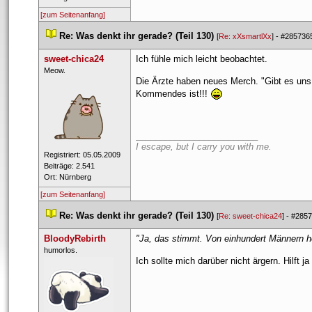
[zum Seitenanfang]
 
Re: Was denkt ihr gerade? (Teil 130)
 
 [
Re: xXsmartlXx
] - 
#285736
weet-chica24
Ich fühle mich leicht beobachtet.
 ​Meow. 
Die Ärzte haben neues Merch. "Gibt es uns e
Kommendes ist!!! 
_________________________
I escape, but I carry you with me.
 Registriert: 05.05.2009 
 Beiträge: 2.541 
 Ort: Nürnberg 
[zum Seitenanfang]
 
Re: Was denkt ihr gerade? (Teil 130)
 
 [
Re: sweet-chica24
] - 
#2857
BloodyRebirth
"Ja, das stimmt. Von einhundert Männern heir
 ​humorlos. 
Ich sollte mich darüber nicht ärgern. Hilft j