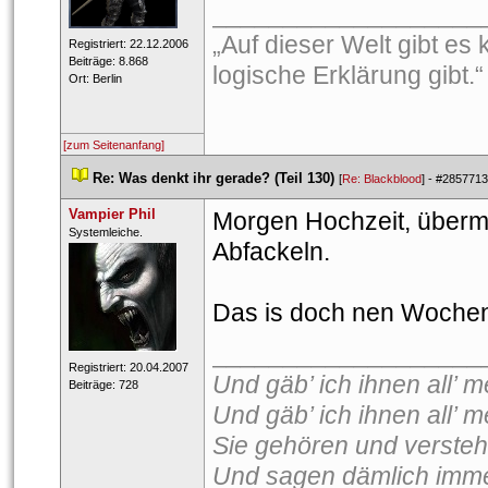
___________________
„Auf dieser Welt gibt es 
 Registriert: 22.12.2006 
 Beiträge: 8.868 
logische Erklärung gibt
 Ort: Berlin 
[zum Seitenanfang]
 
Re: Was denkt ihr gerade? (Teil 130)
 
 [
Re: Blackblood
] - 
#2857713
Vampier Phil
Morgen Hochzeit, übermo
 Syste​mleic​he.​ 
Abfackeln.
Das is doch nen Woche
___________________
 Registriert: 20.04.2007 
Und gäb’ ich ihnen all’ me
 Beiträge: 728 
Und gäb’ ich ihnen all’ m
Sie gehören und versteh
Und sagen dämlich imme