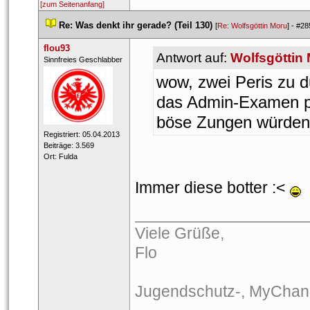
[zum Seitenanfang]
 
Re: Was denkt ihr gerade? (Teil 130)
 
 [
Re: Wolfsgöttin Moru
] - 
#28
flou93
Antwort auf: 
Wolfsgöttin
 ​Sinnfreies Geschlabber 
wow, zwei Peris zu 
das Admin-Examen p
böse Zungen würden 
 Registriert: 05.04.2013 
 Beiträge: 3.569 
 Ort: Fulda 
Immer diese botter :< 
___________________
Viele Grüße,
Flo
Jugendschutz-, MyChann