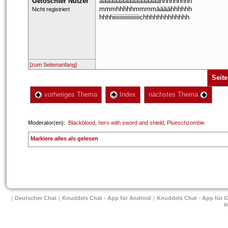
Gelöschter Nutzer
ääääääääääääääääähhhhhhhhh
mmmhhhhhmmmmäääähhhhhh
 Nicht registriert 
hhhhiiiiiiiiiiiiiiiiichhhhhhhhhhhhh
[zum Seitenanfang]
Seite
 vorheriges Thema
 Index
 nächstes Thema 
 Moderator(en): 
Blackblood
, 
hero with sword and shield
, 
Plueschzombie
 
Markiere alles als gelesen
| 
Deutscher Chat
 
| 
Knuddels Chat - App für Android
 
| 
Knuddels Chat - App für i
I