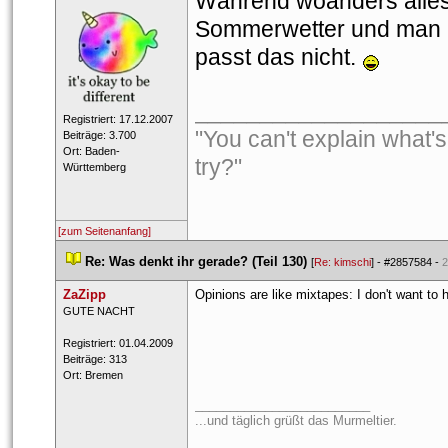
Während woanders alles 
Sommerwetter und man b
passt das nicht. 
___________________
 Registriert: 17.12.2007 
"You can't explain what's 
 Beiträge: 3.700 
 Ort: Baden-
try?" 
Württemberg 
[zum Seitenanfang]
 
Re: Was denkt ihr gerade? (Teil 130)
 
 [
Re: kimschi
] - 
#2857584
 - 
2
ZaZipp
Opinions are like mixtapes: I don't want to
 GUTE ​NACHT​ 
 Registriert: 01.04.2009 
 Beiträge: 313 
 Ort: Bremen 
_________________________
...und täglich grüßt das Murmeltier.