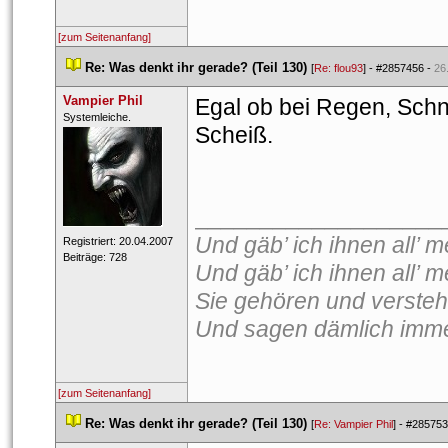
[zum Seitenanfang]
 
Re: Was denkt ihr gerade? (Teil 130)
 
 [
Re: flou93
] - 
#2857456
 - 
26
Vampier Phil
Egal ob bei Regen, Schn
 Syste​mleic​he.​ 
Scheiß.
___________________
Und gäb’ ich ihnen all’ me
 Registriert: 20.04.2007 
 Beiträge: 728 
Und gäb’ ich ihnen all’ m
Sie gehören und versteh
Und sagen dämlich imme
[zum Seitenanfang]
 
Re: Was denkt ihr gerade? (Teil 130)
 
 [
Re: Vampier Phil
] - 
#285753