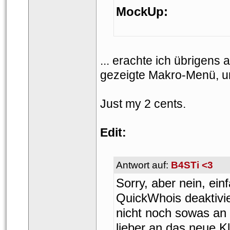
MockUp:
... erachte ich übrigens a
gezeigte Makro-Menü, und
Just my 2 cents.
Edit:
Antwort auf: 
B4STi <3
Sorry, aber nein, ei
QuickWhois deaktivie
nicht noch sowas an
lieber an das neue Kl