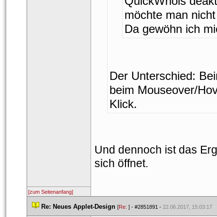
QuickWhois deaktiv
möchte man nicht
 Da gewöhn ich mi
Der Unterschied: Be
beim Mouseover/Hove
Klick.
Und dennoch ist das Erg
ich öffnet.
[zum Seitenanfang]
 
Re: Neues Applet-Design
 
 [
Re: 
] - 
#2851891
 - 
22.06.2017, 15:03:17