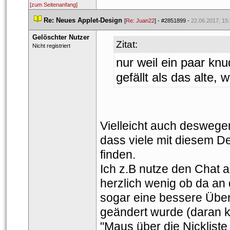
[zum Seitenanfang]
 
Re: Neues Applet-Design
 
 [
Re: Juan22
] - 
#2851899
 - 
22.06.2017, 15
Gelöschter Nutzer
Zitat:
 Nicht registriert 
nur weil ein paar knu
gefällt als das alte,
Vielleicht auch deswege
dass viele mit diesem D
finden.
Ich z.B nutze den Chat al
herzlich wenig ob da an de
ogar eine bessere Übersi
geändert wurde (daran k
"Maus über die Nickliste