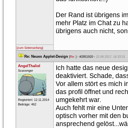
Der Rand ist übrigens i
mehr Platz im Chat zu ha
übrigens auch nicht, sond
[zum Seitenanfang]
 
Re: Neues Applet-Design
 
 [
Re: 
] - 
#2851920
 - 
22.06.2017, 16:33:31
AngelThaliel
Ich hatte das neue desig
 Scave​nger​ 
deaktiviert. Schade, da
Vor allem stört es mich 
das profil öffnet und rec
umgekehrt war.
 Registriert: 12.11.2014 
 Beiträge: 462 
Auch fehlt mir eine Unter
optisch vorher mit den but
ansprechend gelöst...wär