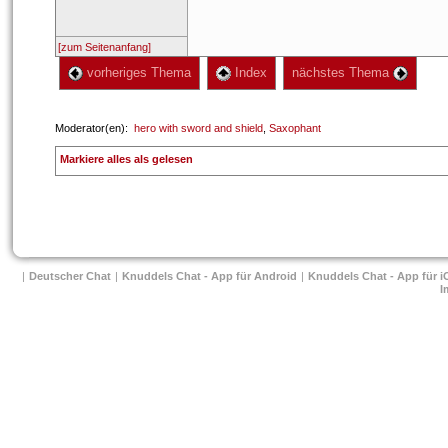
[zum Seitenanfang]
 vorheriges Thema
 Index
 nächstes Thema 
 Moderator(en): 
hero with sword and shield
, 
Saxophant
 
Markiere alles als gelesen
| 
Deutscher Chat
 
| 
Knuddels Chat - App für Android
 
| 
Knuddels Chat - App für i
I