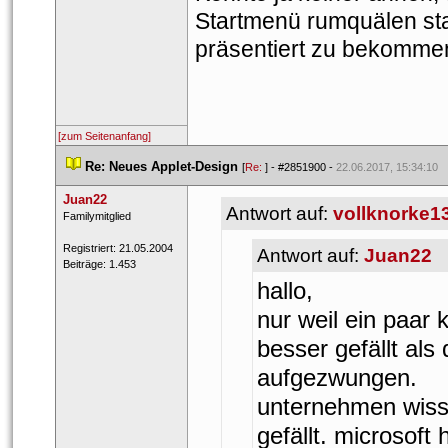
Startmenü rumquälen stat
präsentiert zu bekomme
[zum Seitenanfang]
 
Re: Neues Applet-Design
 
 [
Re: 
] - 
#2851900
 - 
22.06.2017, 15:34:10
Juan22
Antwort auf: 
vollknorke1
 ​Familymitglied 
 Registriert: 21.05.2004 
Antwort auf: 
Juan22
 Beiträge: 1.453 
hallo,
nur weil ein paar 
besser gefällt als 
aufgezwungen.
unternehmen wiss
gefällt. microsoft