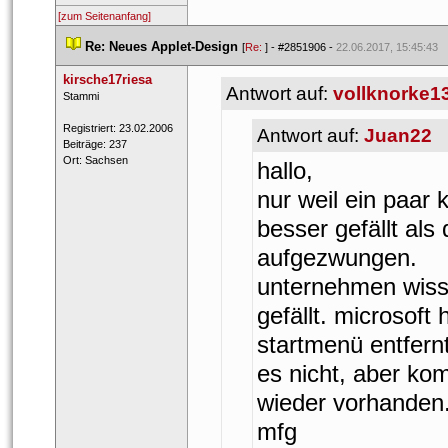
[zum Seitenanfang]
 
Re: Neues Applet-Design
 
 [
Re: 
] - 
#2851906
 - 
22.06.2017, 15:45:43
kirsche17riesa
Antwort auf: 
vollknorke1
 ​Stammi 
 Registriert: 23.02.2006 
Antwort auf: 
Juan22
 Beiträge: 237 
 Ort: Sachsen 
hallo,
nur weil ein paar 
besser gefällt als 
aufgezwungen.
unternehmen wiss
gefällt. microsoft
tartmenü entfernt
es nicht, aber ko
wieder vorhanden
mfg