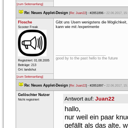
[zum Seitenanfang]
 
Re: Neues Applet-Design
 
 [
Re: Juan22
] - 
#2851896
 - 
22.06.2017, 15
Flosche
Gibt uns Usern wenigstens die Möglichkeit, 
kann wie mit /experimente
 ​Scooter Freak 
_________________________
good by to the past hello to the future
 Registriert: 01.08.2005 
 Beiträge: 213 
 Ort: landshut 
[zum Seitenanfang]
 
Re: Neues Applet-Design
 
 [
Re: Juan22
] - 
#2851897
 - 
22.06.2017, 15
Gelöschter Nutzer
Antwort auf: 
Juan22
 Nicht registriert 
hallo,
nur weil ein paar knu
gefällt als das alte,