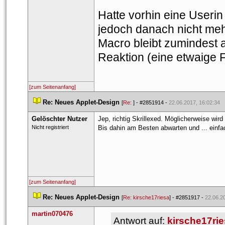
Hatte vorhin eine Userin
jedoch danach nicht mehr
Macro bleibt zumindest 
Reaktion (eine etwaige 
[zum Seitenanfang]
 
Re: Neues Applet-Design
 
 [
Re: 
] - 
#2851914
 - 
22.06.2017, 16:02:34
Gelöschter Nutzer
Jep, richtig Skrillexed. Möglicherweise wir
 Nicht registriert 
Bis dahin am Besten abwarten und ... einfa
[zum Seitenanfang]
 
Re: Neues Applet-Design
 
 [
Re: kirsche17riesa
] - 
#2851917
 - 
22.06.2
martin070476
Antwort auf: 
kirsche17ri