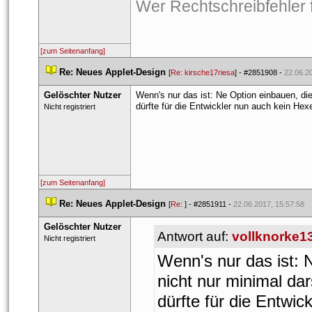
Wer Rechtschreibfehler fi
[zum Seitenanfang]
 
Re: Neues Applet-Design
 
 [
Re: kirsche17riesa
] - 
#2851908
 - 
22.06.2
Gelöschter Nutzer
Wenn's nur das ist: Ne Option einbauen, die 
dürfte für die Entwickler nun auch kein He
 Nicht registriert 
[zum Seitenanfang]
 
Re: Neues Applet-Design
 
 [
Re: 
] - 
#2851911
 - 
22.06.2017, 15:57:58
Gelöschter Nutzer
Antwort auf: 
vollknorke1
 Nicht registriert 
Wenn's nur das ist: N
nicht nur minimal dar
dürfte für die Entwi