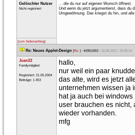
Gelöschter Nutzer
....die du nur auf eigenen Wunsch öffnest.
Und wenn du jetzt argumentierst, dass du dan
 Nicht registriert 
Umgewöhnung. Das kriegst du hin, und alle 
[zum Seitenanfang]
 
Re: Neues Applet-Design
 
 [
Re: 
] - 
#2851893
 - 
22.06.2017, 15:09:14
Juan22
hallo,
 ​Familymitglied 
nur weil ein paar knuddel
 Registriert: 21.05.2004 
das alte, wird es jetzt 
 Beiträge: 1.453 
unternehmen wissen ja i
hat ja auch bei windows 8
user brauchen es nicht, 
wieder vorhanden.
mfg