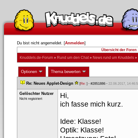
Du bist nicht angemeldet. [
Anmelden
] 
Übersicht der Foren
Knuddels.de-Forum
 » 
Rund um den Chat
 » 
News rund um Knuddel
 » 
 Optionen 
 Thema bewerten 
 
Re: Neues Applet-Design
 
 
 [
Re: 
] - 
#2851886
 - 
22.06.2017, 14:46:
Gelöschter Nutzer
Hi,
 Nicht registriert 
ich fasse mich kurz.
Idee: Klasse!
Optik: Klasse!