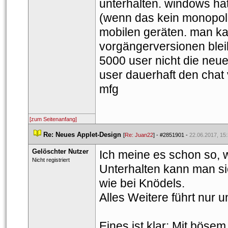
unterhalten. windows hat
(wenn das kein monopol i
mobilen geräten. man kan
vorgängerversionen bleib
5000 user nicht die neu
user dauerhaft den chat 
mfg
[zum Seitenanfang]
 
Re: Neues Applet-Design
 
 [
Re: Juan22
] - 
#2851901
 - 
22.06.2017, 15
Gelöschter Nutzer
Ich meine es schon so, wi
 Nicht registriert 
Unterhalten kann man sic
wie bei Knödels.
Alles Weitere führt nur 
Eines ist klar: Mit bösem 