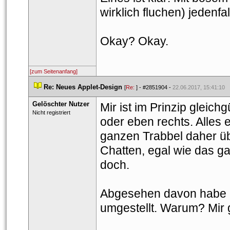
wirklich fluchen) jedenfal
Okay? Okay.
[zum Seitenanfang]
 
Re: Neues Applet-Design
 
 [
Re: 
] - 
#2851904
 - 
22.06.2017, 15:41:10
Gelöschter Nutzer
Mir ist im Prinzip gleichgü
 Nicht registriert 
oder eben rechts. Alles
ganzen Trabbel daher üb
Chatten, egal wie das ga
doch.
Abgesehen davon habe ic
umgestellt. Warum? Mir g