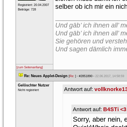
elber ob ich mir ein ni
 Registriert: 20.04.2007 
 Beiträge: 728 
___________________
Und gäb’ ich ihnen all’ me
Und gäb’ ich ihnen all’ m
Sie gehören und versteh
Und sagen dämlich imme
[zum Seitenanfang]
 
Re: Neues Applet-Design
 
 [
Re: 
] - 
#2851890
 - 
22.06.2017, 14:58:59
Gelöschter Nutzer
Antwort auf: 
vollknorke1
 Nicht registriert 
Antwort auf: 
B4STi <3
Sorry, aber nein,