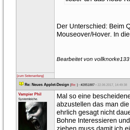
Der Unterschied: Beim 
Mouseover/Hover. In die
Bearbeitet von vollknorke133
[zum Seitenanfang]
 
Re: Neues Applet-Design
 
 [
Re: 
] - 
#2851887
 - 
22.06.2017, 14:49:38
Vampier Phil
Mal so eine bescheidene 
 Syste​mleic​he.​ 
abzustellen das man die B
ehrlich gesagt nicht daue
Bohne Interessieren und 
ziehen muss damit ich ei