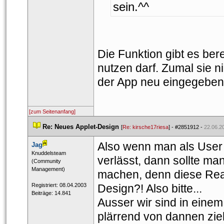
ein.^^
Die Funktion gibt es ber
nutzen darf. Zumal sie ni
der App neu eingegebe
[zum Seitenanfang]
 
Re: Neues Applet-Design
 
 [
Re: kirsche17riesa
] - 
#2851912
 - 
22.06.2
Also wenn man als User
Jag
 ​Knuddelsteam 
verlässt, dann sollte ma
 (Community 
Management) 
machen, denn diese Reak
 Registriert: 08.04.2003 
Design?! Also bitte...
 Beiträge: 14.841 
Ausser wir sind in einem 
plärrend von dannen zie