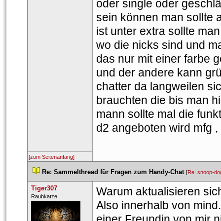
oder single oder geschläc
ein können man sollte a
ist unter extra sollte m
wo die nicks sind und ma
das nur mit einer farbe g
und der andere kann grün
chatter da langweilen si
brauchten die bis man h
mann sollte mal die fun
d2 angeboten wird mfg , 
[zum Seitenanfang]
 
Re: Sammelthread für Fragen zum Handy-Chat
 
 [
Re: snoop-do
Tiger307
Warum aktualisieren sich
 ​Raubkatze 
Also innerhalb von mind.
einer Freundin von mir n