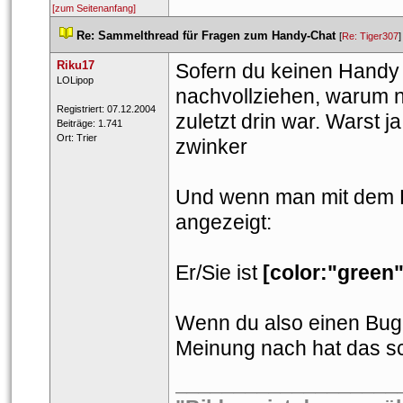
[zum Seitenanfang]
 
Re: Sammelthread für Fragen zum Handy-Chat
 
 [
Re: Tiger307
]
Riku17
Sofern du keinen Handy C
 ​LOLipop 
nachvollziehen, warum n
 Registriert: 07.12.2004 
zuletzt drin war. Warst j
 Beiträge: 1.741 
 Ort: Trier 
zwinker
Und wenn man mit dem H
angezeigt:
Er/Sie ist 
 [color:"green
Wenn du also einen Bug v
Meinung nach hat das sch
___________________