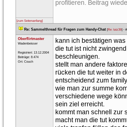
profitieren. Beitrag wiede
[zum Seitenanfang]
 
Re: Sammelthread für Fragen zum Handy-Chat
 
 [
Re: lutz39
] - 
#
Oberflirtmaster
kann ich bestätigen was 
 ​Wadenbeisser 
die tut ist nicht zwingen
 Registriert: 13.12.2004 
beschleunigen.
 Beiträge: 8.474 
 Ort: Couch 
tellt man andere faktore
rücken die tut weiter in
entscheidend zum family
wie man zur summe kommt
verschiedene wege könn
ein ziel erreicht.
kommt man schnell zur s
macht man die tut kommt