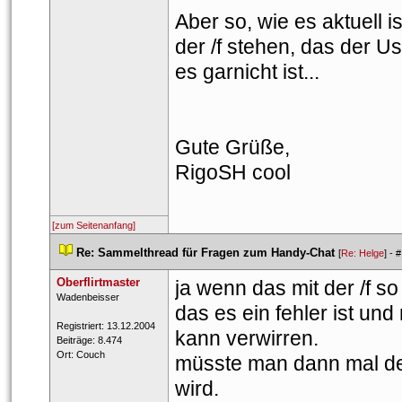
Aber so, wie es aktuell is
der /f stehen, das der Us
es garnicht ist...
Gute Grüße,
RigoSH cool
[zum Seitenanfang]
 
Re: Sammelthread für Fragen zum Handy-Chat
 
 [
Re: Helge
] - 
#
Oberflirtmaster
ja wenn das mit der /f so
 ​Wadenbeisser 
das es ein fehler ist und
 Registriert: 13.12.2004 
kann verwirren.
 Beiträge: 8.474 
 Ort: Couch 
müsste man dann mal de
wird.