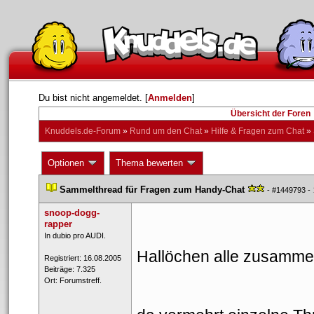
Du bist nicht angemeldet. [
Anmelden
] 
Übersicht der Foren
Knuddels.de-Forum
 » 
Rund um den Chat
 » 
Hilfe & Fragen zum Chat
 » 
 Optionen 
 Thema bewerten 
 
Sammelthread für Fragen zum Handy-Chat
 
 
 - 
#1449793
 - 
noop-dogg-
rapper
 ​In dubio pro AUDI. 
Hallöchen alle zusamme
 Registriert: 16.08.2005 
 Beiträge: 7.325 
 Ort: Forumstreff. 