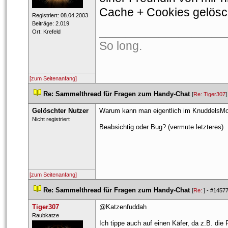
Cache + Cookies gelösc
 Registriert: 08.04.2003 
 Beiträge: 2.019 
___________________
 Ort: Krefeld 
So long. 
[zum Seitenanfang]
 
Re: Sammelthread für Fragen zum Handy-Chat
 
 [
Re: Tiger307
]
Gelöschter Nutzer
Warum kann man eigentlich im KnuddelsMo
 Nicht registriert 
Beabsichtig oder Bug? (vermute letzteres)
[zum Seitenanfang]
 
Re: Sammelthread für Fragen zum Handy-Chat
 
 [
Re: 
] - 
#1457
Tiger307
@Katzenfuddah
 ​Raubkatze 
Ich tippe auch auf einen Käfer, da z.B. die