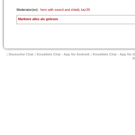
 Moderator(en): 
hero with sword and shield
, 
lutz39
 
Markiere alles als gelesen
| 
Deutscher Chat
 
| 
Knuddels Chat - App für Android
 
| 
Knuddels Chat - App für i
I