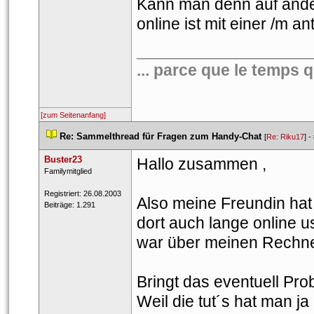
Kann man denn auf ande
online ist mit einer /m a
___________________
... parce que le temps q
[zum Seitenanfang]
 
Re: Sammelthread für Fragen zum Handy-Chat
 
 [
Re: Riku17
] - 
Buster23
Hallo zusammen , 
 Famil​ymitg​lied​ 
 Registriert: 26.08.2003 
Also meine Freundin hat 
 Beiträge: 1.291 
dort auch lange online us
war über meinen Rechner 
Bringt das eventuell Pro
Weil die tut´s hat man j