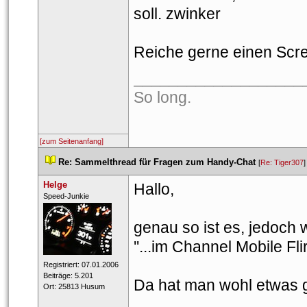
oll. zwinker
Reiche gerne einen Scr
___________________
So long. 
[zum Seitenanfang]
 
Re: Sammelthread für Fragen zum Handy-Chat
 
 [
Re: Tiger307
]
Helge
Hallo,
 ​Speed-Junkie 
genau so ist es, jedoch 
''...im Channel Mobile Flir
 Registriert: 07.01.2006 
 Beiträge: 5.201 
Da hat man wohl etwas 
 Ort: 25813 Husum 