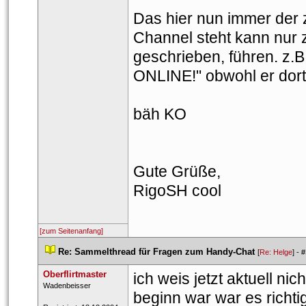
Das hier nun immer der 
Channel steht kann nur 
geschrieben, führen. z.B.
ONLINE!" obwohl er dort n
bäh KO
Gute Grüße,
RigoSH cool
[zum Seitenanfang]
 
Re: Sammelthread für Fragen zum Handy-Chat
 
 [
Re: Helge
] - 
#
Oberflirtmaster
ich weis jetzt aktuell ni
 ​Wadenbeisser 
beginn war war es richtig