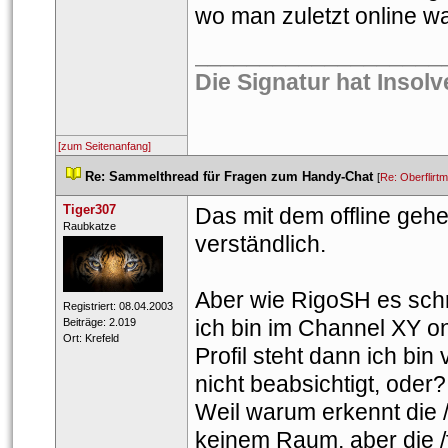
wo man zuletzt online wa
___________________
Die Signatur hat Insol
[zum Seitenanfang]
 
Re: Sammelthread für Fragen zum Handy-Chat
 
 [
Re: Oberflirt
Tiger307
Das mit dem offline gehe
 ​Raubkatze 
verständlich.
Aber wie RigoSH es schri
 Registriert: 08.04.2003 
ich bin im Channel XY on
 Beiträge: 2.019 
 Ort: Krefeld 
Profil steht dann ich bin
nicht beabsichtigt, oder?
Weil warum erkennt die /
keinem Raum, aber die /f