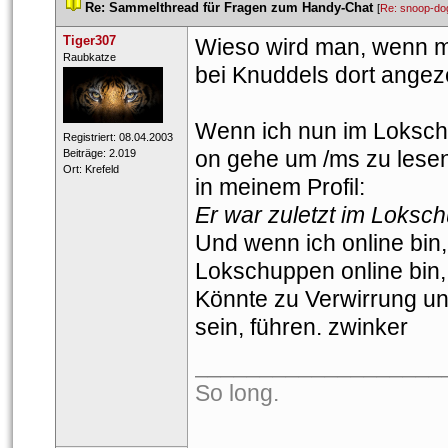
 
Re: Sammelthread für Fragen zum Handy-Chat
 
 [
Re: snoop-do
Tiger307
Wieso wird man, wenn m
 ​Raubkatze 
bei Knuddels dort angez
Wenn ich nun im Loksch
 Registriert: 08.04.2003 
on gehe um /ms zu lesen
 Beiträge: 2.019 
 Ort: Krefeld 
in meinem Profil:
Er war zuletzt im Loksc
Und wenn ich online bin, 
Lokschuppen online bin, 
Könnte zu Verwirrung u
ein, führen. zwinker
___________________
So long. 