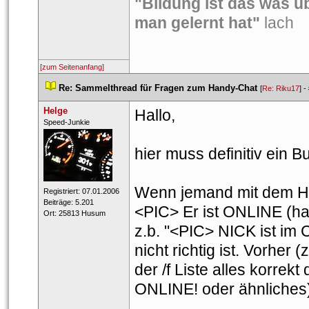
"Bildung ist das was ü
man gelernt hat"
 lach
[zum Seitenanfang]
 
Re: Sammelthread für Fragen zum Handy-Chat
 
 [
Re: Riku17
] - 
Helge
Hallo,
 ​Speed-Junkie 
hier muss definitiv ein B
Wenn jemand mit dem Han
 Registriert: 07.01.2006 
 Beiträge: 5.201 
<PIC> Er ist ONLINE (hand
 Ort: 25813 Husum 
z.b. "<PIC> NICK ist im 
nicht richtig ist. Vorhe
der /f Liste alles korrekt 
ONLINE! oder ähnliches)