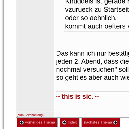
Knuddels ist gerade 
vzurueck zu Startsei
oder so aehnlich.
kommt auch oefters vo
Das kann ich nur bestätig
jeden 2. Abend, dass die 
nochmal versuchen" soll 
o geht es aber auch wie
___________________
~ 
this is sic.
 ~
[zum Seitenanfang]
 vorheriges Thema
 Index
 nächstes Thema 