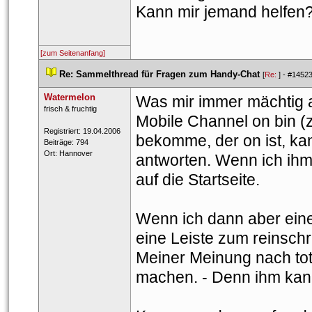
Kann mir jemand helfen
[zum Seitenanfang]
 
Re: Sammelthread für Fragen zum Handy-Chat
 
 [
Re: 
] - 
#1452
Watermelon
Was mir immer mächtig au
 frisc​h & f​rucht​ig​ 
Mobile Channel on bin (z
 Registriert: 19.04.2006 
bekomme, der on ist, kan
 Beiträge: 794 
 Ort: Hannover 
antworten. Wenn ich ihm 
auf die Startseite.
Wenn ich dann aber eine
eine Leiste zum reinschr
Meiner Meinung nach tot
machen. - Denn ihm kann