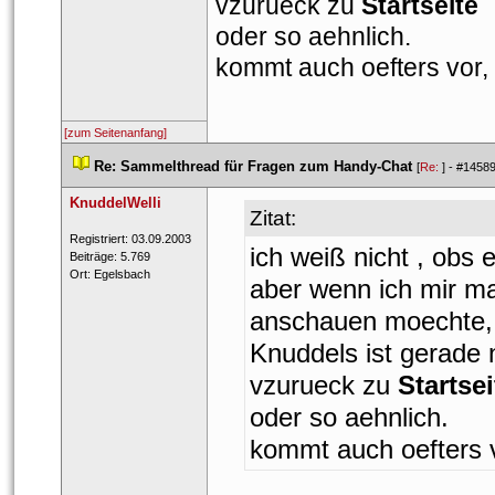
vzurueck zu 
Startseite
oder so aehnlich.
kommt auch oefters vor, 
[zum Seitenanfang]
 
Re: Sammelthread für Fragen zum Handy-Chat
 
 [
Re: 
] - 
#1458
KnuddelWelli
Zitat:
 Registriert: 03.09.2003 
ich weiß nicht , obs e
 Beiträge: 5.769 
 Ort: Egelsbach 
aber wenn ich mir man
anschauen moechte, s
Knuddels ist gerade n
vzurueck zu 
Startsei
oder so aehnlich.
kommt auch oefters vo