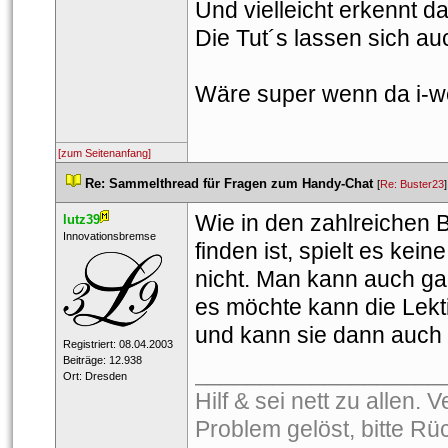
Und vielleicht erkennt d
Die Tut´s lassen sich a
Wäre super wenn da i-we
[zum Seitenanfang]
 
Re: Sammelthread für Fragen zum Handy-Chat
 
 [
Re: Buster23
]
Wie in den zahlreichen 
lutz39
 ​Innovationsbremse 
finden ist, spielt es kei
nicht. Man kann auch gan
es möchte kann die Lekti
und kann sie dann auch 
 Registriert: 08.04.2003 
 Beiträge: 12.938 
___________________
 Ort: Dresden 
Hilf & sei nett zu allen.
Problem gelöst, bitte R